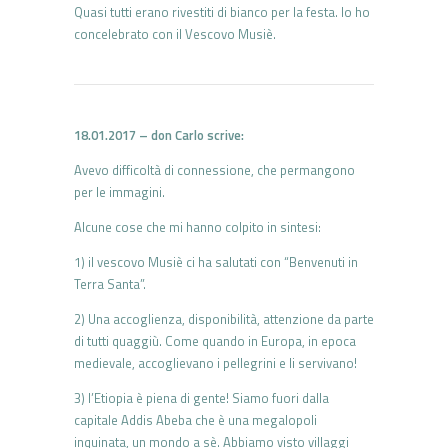
Quasi tutti erano rivestiti di bianco per la festa. Io ho
concelebrato con il Vescovo Musiè.
18.01.2017 – don Carlo scrive:
Avevo difficoltà di connessione, che permangono
per le immagini.
Alcune cose che mi hanno colpito in sintesi:
1) il vescovo Musiè ci ha salutati con “Benvenuti in
Terra Santa”.
2) Una accoglienza, disponibilità, attenzione da parte
di tutti quaggiù. Come quando in Europa, in epoca
medievale, accoglievano i pellegrini e li servivano!
3) l’Etiopia è piena di gente! Siamo fuori dalla
capitale Addis Abeba che è una megalopoli
inquinata, un mondo a sè. Abbiamo visto villaggi