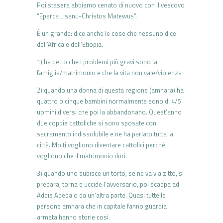
Poi stasera abbiamo cenato di nuovo con il vescovo
“Eparca Lisanu-Christos Matewus”.
È un grande: dice anche le cose che nessuno dice
dell’Africa e dell’Etiopia.
1) ha detto che i problemi più gravi sono la
famiglia/matrimonio e che la vita non vale/violenza
2) quando una donna di questa regione (amhara) ha
quattro o cinque bambini normalmente sono di 4/5
uomini diversi che poi la abbandonano. Quest’anno
due coppie cattoliche si sono sposate con
sacramento indissolubile e ne ha parlato tutta la
città. Molti vogliono diventare cattolici perché
vogliono che il matrimonio duri.
3) quando uno subisce un torto, se ne va via zitto, si
prepara, torna e uccide l’avversario, poi scappa ad
Addis Abeba o da un’altra parte. Quasi tutte le
persone amhara che in capitale fanno guardia
armata hanno storie così.