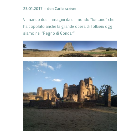
23.01.2017 – don Carlo scrive:
Vi mando due immagini da un mondo “lontano” che
ha popolato anche la grande opera di Tolkien: oggi
siamo nel “Regno di Gondar”