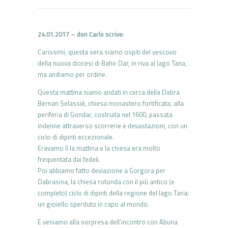
24.01.2017 – don Carlo scrive:
Carissimi, questa sera siamo ospiti del vescovo
della nuova diocesi di Bahir Dar, in riva al lago Tana,
ma andiamo per ordine.
Questa mattina siamo andati in cerca della Dabra
Bernan Selassiè, chiesa monastero fortificata, alla
periferia di Gondar, costruita nel 1600, passata
indenne attraverso scorrerie e devastazioni, con un
ciclo di dipinti eccezionale.
Eravamo lì la mattina e la chiesa era molto
frequentata dai fedeli.
Poi abbiamo fatto deviazione a Gorgora per
Dabrasina, la chiesa rotonda con il più antico (e
completo) ciclo di dipinti della regione del lago Tana:
un gioiello sperduto in capo al mondo.
E veniamo alla sorpresa dell’incontro con Abuna