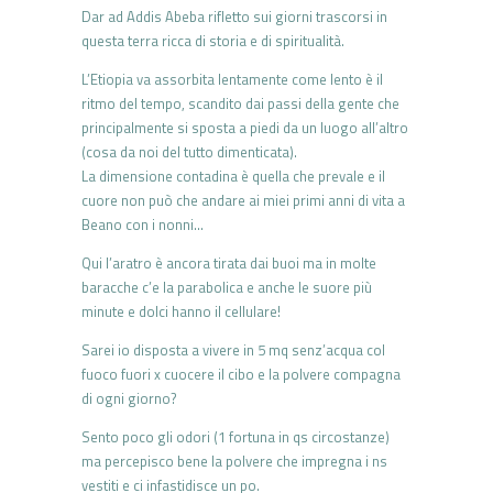
Dar ad Addis Abeba rifletto sui giorni trascorsi in
questa terra ricca di storia e di spiritualità.
L’Etiopia va assorbita lentamente come lento è il
ritmo del tempo, scandito dai passi della gente che
principalmente si sposta a piedi da un luogo all’altro
(cosa da noi del tutto dimenticata).
La dimensione contadina è quella che prevale e il
cuore non può che andare ai miei primi anni di vita a
Beano con i nonni…
Qui l’aratro è ancora tirata dai buoi ma in molte
baracche c’e la parabolica e anche le suore più
minute e dolci hanno il cellulare!
Sarei io disposta a vivere in 5 mq senz’acqua col
fuoco fuori x cuocere il cibo e la polvere compagna
di ogni giorno?
Sento poco gli odori (1 fortuna in qs circostanze)
ma percepisco bene la polvere che impregna i ns
vestiti e ci infastidisce un po.