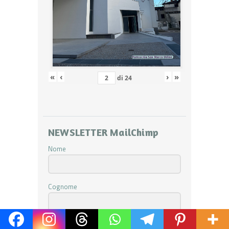
«
‹
›
»
di
24
NEWSLETTER MailChimp
Nome
Cognome
Indirizzo email