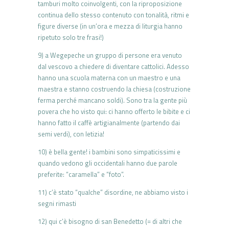
tamburi molto coinvolgenti, con la riproposizione
continua dello stesso contenuto con tonalità, ritmi e
figure diverse (in un’ora e mezza di liturgia hanno
ripetuto solo tre frasi!)
9) a Wegepeche un gruppo di persone era venuto
dal vescovo a chiedere di diventare cattolici. Adesso
hanno una scuola materna con un maestro e una
maestra e stanno costruendo la chiesa (costruzione
ferma perché mancano soldi). Sono tra la gente più
povera che ho visto qui: ci hanno offerto le bibite e ci
hanno fatto il caffè artigianalmente (partendo dai
semi verdi), con letizia!
10) è bella gente! i bambini sono simpaticissimi e
quando vedono gli occidentali hanno due parole
preferite: “caramella” e “foto”.
11) c’è stato “qualche” disordine, ne abbiamo visto i
segni rimasti
12) qui c’è bisogno di san Benedetto (= di altri che