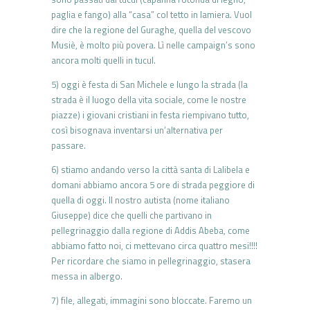
paglia e fango) alla “casa” col tetto in lamiera. Vuol
dire che la regione del Guraghe, quella del vescovo
Musiè, è molto più povera. Lì nelle campaign’s sono
ancora molti quelli in tucul.
5) oggi è festa di San Michele e lungo la strada (la
strada è il luogo della vita sociale, come le nostre
piazze) i giovani cristiani in festa riempivano tutto,
così bisognava inventarsi un’alternativa per
passare.
6) stiamo andando verso la città santa di Lalibela e
domani abbiamo ancora 5 ore di strada peggiore di
quella di oggi. Il nostro autista (nome italiano
Giuseppe) dice che quelli che partivano in
pellegrinaggio dalla regione di Addis Abeba, come
abbiamo fatto noi, ci mettevano circa quattro mesi!!!!
Per ricordare che siamo in pellegrinaggio, stasera
messa in albergo.
7) file, allegati, immagini sono bloccate. Faremo un