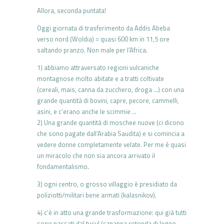
Allora, seconda puntata!
Oggi giornata di trasferimento da Addis Abeba
verso nord (Woldia) = quasi 600 km in 11,5 ore
saltando pranzo. Non male per l’Africa.
1) abbiamo attraversato regioni vulcaniche
montagnose molto abitate e a tratti coltivate
(cereali, mais, canna da zucchero, droga …) con una
grande quantità di bovini, capre, pecore, cammelli,
asini, e c’erano anche le scimmie …
2) Una grande quantità di moschee nuove (ci dicono
che sono pagate dall’Arabia Saudita) e si comincia a
vedere donne completamente velate. Per me è quasi
un miracolo che non sia ancora arrivato il
fondamentalismo.
3) ogni centro, o grosso villaggio è presidiato da
poliziotti/militari bene armati (kalasnikov).
4) c’è in atto una grande trasformazione: qui già tutti
sono passati dal tucul (capanna rotonda di legno,