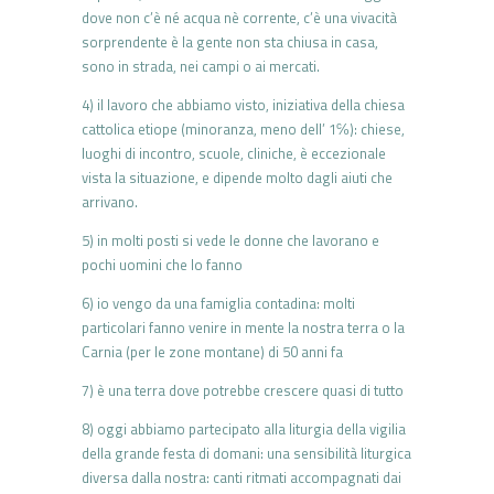
dove non c’è né acqua nè corrente, c’è una vivacità
sorprendente è la gente non sta chiusa in casa,
sono in strada, nei campi o ai mercati.
4) il lavoro che abbiamo visto, iniziativa della chiesa
cattolica etiope (minoranza, meno dell’ 1℅): chiese,
luoghi di incontro, scuole, cliniche, è eccezionale
vista la situazione, e dipende molto dagli aiuti che
arrivano.
5) in molti posti si vede le donne che lavorano e
pochi uomini che lo fanno
6) io vengo da una famiglia contadina: molti
particolari fanno venire in mente la nostra terra o la
Carnia (per le zone montane) di 50 anni fa
7) è una terra dove potrebbe crescere quasi di tutto
8) oggi abbiamo partecipato alla liturgia della vigilia
della grande festa di domani: una sensibilità liturgica
diversa dalla nostra: canti ritmati accompagnati dai