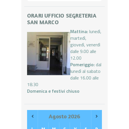
ORARI UFFICIO SEGRETERIA
SAN MARCO
Mattina:
lunedì,
martedì,
giovedì, venerdì
dalle 9.00 alle
12.00
Pomeriggio:
dal
lunedì al sabato
dalle 16.00 alle
18.30
Domenica e festivi chiuso
Agosto
2026
L
M
M
G
V
S
D