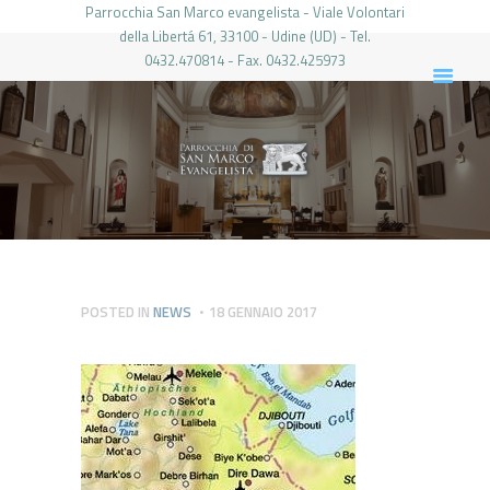
Parrocchia San Marco evangelista - Viale Volontari
della Libertá 61, 33100 - Udine (UD) - Tel.
0432.470814 - Fax. 0432.425973
PARROCCHIA DI SAN MARCO UDINE
HOME
LA PARROCCHIA
IL PARROCO
LE ATTIVITÀ
IL PERIODICO
PIERABECH
POSTED IN
NEWS
18 GENNAIO 2017
FOTO E VIDEO
CONTATTI
LOGIN