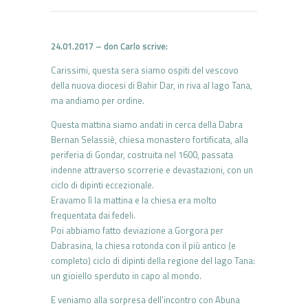
24.01.2017 – don Carlo scrive:
Carissimi, questa sera siamo ospiti del vescovo
della nuova diocesi di Bahir Dar, in riva al lago Tana,
ma andiamo per ordine.
Questa mattina siamo andati in cerca della Dabra
Bernan Selassiè, chiesa monastero fortificata, alla
periferia di Gondar, costruita nel 1600, passata
indenne attraverso scorrerie e devastazioni, con un
ciclo di dipinti eccezionale.
Eravamo lì la mattina e la chiesa era molto
frequentata dai fedeli.
Poi abbiamo fatto deviazione a Gorgora per
Dabrasina, la chiesa rotonda con il più antico (e
completo) ciclo di dipinti della regione del lago Tana:
un gioiello sperduto in capo al mondo.
E veniamo alla sorpresa dell’incontro con Abuna