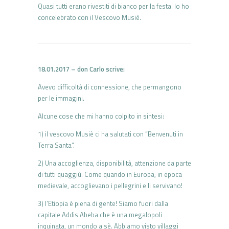
Quasi tutti erano rivestiti di bianco per la festa. Io ho
concelebrato con il Vescovo Musiè.
18.01.2017 – don Carlo scrive:
Avevo difficoltà di connessione, che permangono
per le immagini.
Alcune cose che mi hanno colpito in sintesi:
1) il vescovo Musiè ci ha salutati con “Benvenuti in
Terra Santa”.
2) Una accoglienza, disponibilità, attenzione da parte
di tutti quaggiù. Come quando in Europa, in epoca
medievale, accoglievano i pellegrini e li servivano!
3) l’Etiopia è piena di gente! Siamo fuori dalla
capitale Addis Abeba che è una megalopoli
inquinata, un mondo a sè. Abbiamo visto villaggi