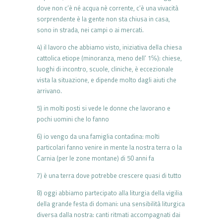
dove non c’è né acqua nè corrente, c’è una vivacità
sorprendente è la gente non sta chiusa in casa,
sono in strada, nei campi o ai mercati.
4) il lavoro che abbiamo visto, iniziativa della chiesa
cattolica etiope (minoranza, meno dell’ 1℅): chiese,
luoghi di incontro, scuole, cliniche, è eccezionale
vista la situazione, e dipende molto dagli aiuti che
arrivano.
5) in molti posti si vede le donne che lavorano e
pochi uomini che lo fanno
6) io vengo da una famiglia contadina: molti
particolari fanno venire in mente la nostra terra o la
Carnia (per le zone montane) di 50 anni fa
7) è una terra dove potrebbe crescere quasi di tutto
8) oggi abbiamo partecipato alla liturgia della vigilia
della grande festa di domani: una sensibilità liturgica
diversa dalla nostra: canti ritmati accompagnati dai