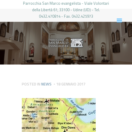
Parrocchia San Marco evangelista - Viale Volontari
della Libertá 61, 33100 - Udine (UD) - Tel.
0432.470814 - Fax. 0432.425973
PARROCCHIA DI SAN MARCO UDINE
HOME
LA PARROCCHIA
IL PARROCO
LE ATTIVITÀ
IL PERIODICO
PIERABECH
POSTED IN
NEWS
18 GENNAIO 2017
FOTO E VIDEO
CONTATTI
LOGIN