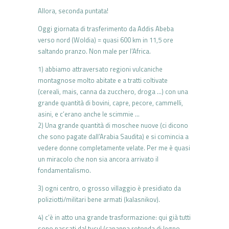
Allora, seconda puntata!
Oggi giornata di trasferimento da Addis Abeba
verso nord (Woldia) = quasi 600 km in 11,5 ore
saltando pranzo. Non male per l’Africa.
1) abbiamo attraversato regioni vulcaniche
montagnose molto abitate e a tratti coltivate
(cereali, mais, canna da zucchero, droga …) con una
grande quantità di bovini, capre, pecore, cammelli,
asini, e c’erano anche le scimmie …
2) Una grande quantità di moschee nuove (ci dicono
che sono pagate dall’Arabia Saudita) e si comincia a
vedere donne completamente velate. Per me è quasi
un miracolo che non sia ancora arrivato il
fondamentalismo.
3) ogni centro, o grosso villaggio è presidiato da
poliziotti/militari bene armati (kalasnikov).
4) c’è in atto una grande trasformazione: qui già tutti
sono passati dal tucul (capanna rotonda di legno,