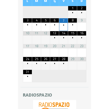
L
M
M
G
V
S
D
1
2
•
•
3
4
5
6
8
9
7
•
•
•
•
•
•
10
11
12
13
14
15
16
•
•
•
•
17
18
19
20
21
22
23
24
25
26
27
28
29
30
•
•
•
•
•
31
•
RADIOSPAZIO