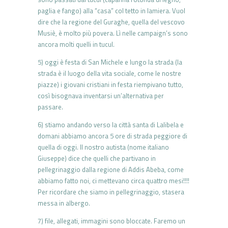
paglia e fango) alla “casa” col tetto in lamiera. Vuol
dire che la regione del Guraghe, quella del vescovo
Musiè, è molto più povera. Lì nelle campaign’s sono
ancora molti quelli in tucul.
5) oggi è festa di San Michele e lungo la strada (la
strada è il luogo della vita sociale, come le nostre
piazze) i giovani cristiani in festa riempivano tutto,
così bisognava inventarsi un’alternativa per
passare.
6) stiamo andando verso la città santa di Lalibela e
domani abbiamo ancora 5 ore di strada peggiore di
quella di oggi. Il nostro autista (nome italiano
Giuseppe) dice che quelli che partivano in
pellegrinaggio dalla regione di Addis Abeba, come
abbiamo fatto noi, ci mettevano circa quattro mesi!!!!
Per ricordare che siamo in pellegrinaggio, stasera
messa in albergo.
7) file, allegati, immagini sono bloccate. Faremo un