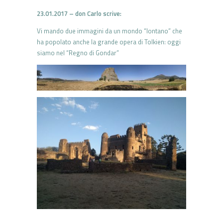
23.01.2017 – don Carlo scrive:
Vi mando due immagini da un mondo “lontano” che
ha popolato anche la grande opera di Tolkien: oggi
siamo nel “Regno di Gondar”