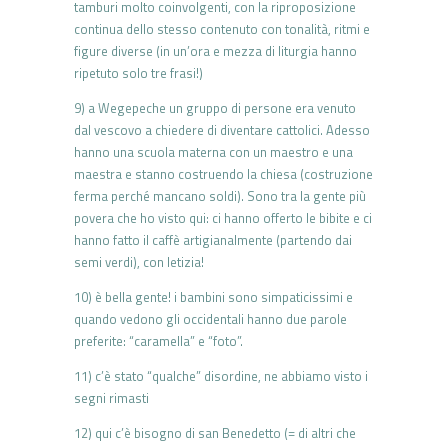
tamburi molto coinvolgenti, con la riproposizione
continua dello stesso contenuto con tonalità, ritmi e
figure diverse (in un’ora e mezza di liturgia hanno
ripetuto solo tre frasi!)
9) a Wegepeche un gruppo di persone era venuto
dal vescovo a chiedere di diventare cattolici. Adesso
hanno una scuola materna con un maestro e una
maestra e stanno costruendo la chiesa (costruzione
ferma perché mancano soldi). Sono tra la gente più
povera che ho visto qui: ci hanno offerto le bibite e ci
hanno fatto il caffè artigianalmente (partendo dai
semi verdi), con letizia!
10) è bella gente! i bambini sono simpaticissimi e
quando vedono gli occidentali hanno due parole
preferite: “caramella” e “foto”.
11) c’è stato “qualche” disordine, ne abbiamo visto i
segni rimasti
12) qui c’è bisogno di san Benedetto (= di altri che