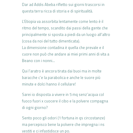
Dar ad Addis Abeba rifletto sui giorni trascorsi in
questa terra ricca di storia e di spiritualità.
L’Etiopia va assorbita lentamente come lento è il
ritmo del tempo, scandito dai passi della gente che
principalmente si sposta a piedi da un luogo all’altro
(cosa da noi del tutto dimenticata).
La dimensione contadina è quella che prevale e il
cuore non può che andare ai miei primi anni di vita a
Beano con i nonni…
Qui l’aratro è ancora tirata dai buoi ma in molte
baracche c’e la parabolica e anche le suore più
minute e dolci hanno il cellulare!
Sarei io disposta a vivere in 5 mq senz’acqua col
fuoco fuori x cuocere il cibo e la polvere compagna
di ogni giorno?
Sento poco gli odori (1 fortuna in qs circostanze)
ma percepisco bene la polvere che impregna i ns
vestiti e ci infastidisce un po.