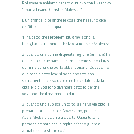
Poi stasera abbiamo cenato di nuovo con il vescovo
“Eparca Lisanu-Christos Matewus”.
È un grande: dice anche le cose che nessuno dice
dell’Africa e dell’Etiopia.
1) ha detto che i problemi più gravi sono la
famiglia/matrimonio e che la vita non vale/violenza
2) quando una donna di questa regione (amhara) ha
quattro o cinque bambini normalmente sono di 4/5
uomini diversi che poi la abbandonano. Quest’anno
due coppie cattoliche si sono sposate con
sacramento indissolubile e ne ha parlato tutta la
città. Molti vogliono diventare cattolici perché
vogliono che il matrimonio duri.
3) quando uno subisce un torto, se ne va via zitto, si
prepara, torna e uccide l’avversario, poi scappa ad
Addis Abeba o da un’altra parte. Quasi tutte le
persone amhara che in capitale fanno guardia
armata hanno storie così.