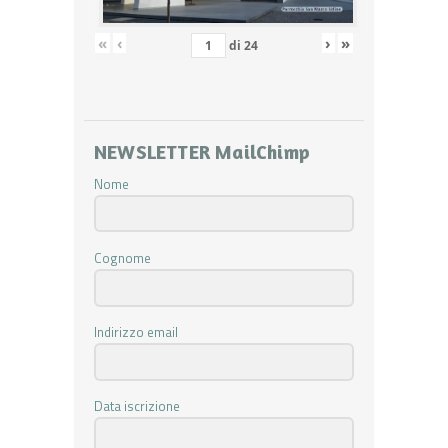
«
‹
›
»
di
24
NEWSLETTER MailChimp
Nome
Cognome
Indirizzo email
Data iscrizione