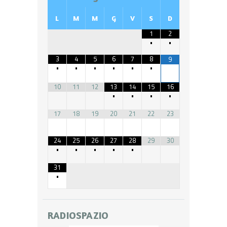
L
M
M
G
V
S
D
1
2
•
•
3
4
5
6
7
8
9
•
•
•
•
•
•
10
11
12
13
14
15
16
•
•
•
•
17
18
19
20
21
22
23
24
25
26
27
28
29
30
•
•
•
•
•
31
•
RADIOSPAZIO