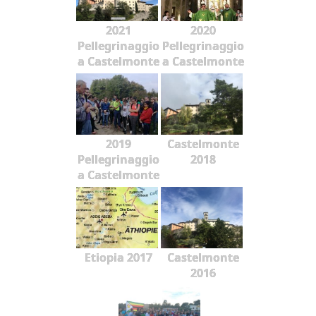
2021
2020
Pellegrinaggio
Pellegrinaggio
a Castelmonte
a Castelmonte
2019
Castelmonte
Pellegrinaggio
2018
a Castelmonte
Etiopia 2017
Castelmonte
2016