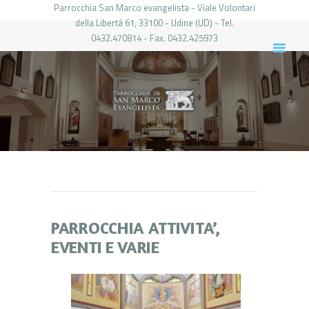
Parrocchia San Marco evangelista - Viale Volontari
della Libertá 61, 33100 - Udine (UD) - Tel.
0432.470814 - Fax. 0432.425973
PARROCCHIA DI SAN MARCO UDINE
HOME
LA PARROCCHIA
IL PARROCO
LE ATTIVITÀ
IL PERIODICO
PIERABECH
FOTO E VIDEO
PARROCCHIA ATTIVITA’,
CONTATTI
EVENTI E VARIE
LOGIN