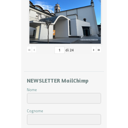
«
‹
›
»
di
24
NEWSLETTER MailChimp
Nome
Cognome