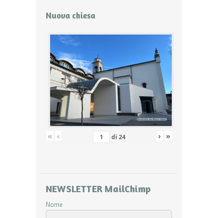
Nuova chiesa
«
‹
›
»
di
24
NEWSLETTER MailChimp
Nome