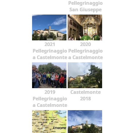
Pellegrinaggio
San Giuseppe
2021
2020
Pellegrinaggio
Pellegrinaggio
a Castelmonte
a Castelmonte
2019
Castelmonte
Pellegrinaggio
2018
a Castelmonte