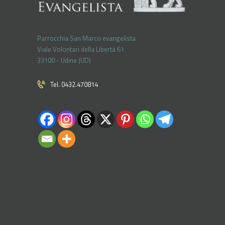
Parrocchia San Marco evangelista
Viale Volontari della Libertá 61
33100 - Udine (UD)
Tel. 0432.470814