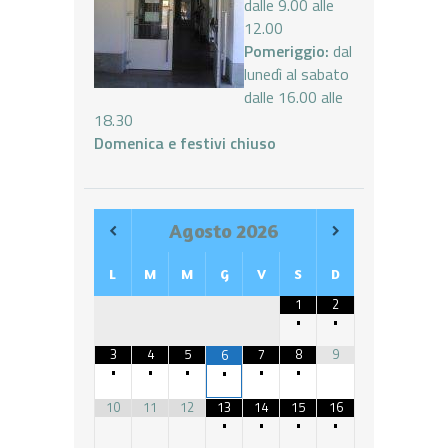
dalle 9.00 alle
12.00
Pomeriggio:
dal
lunedì al sabato
dalle 16.00 alle
18.30
Domenica e festivi chiuso
Agosto
2026
L
M
M
G
V
S
D
1
2
•
•
3
4
5
7
8
9
6
•
•
•
•
•
•
10
11
12
13
14
15
16
•
•
•
•