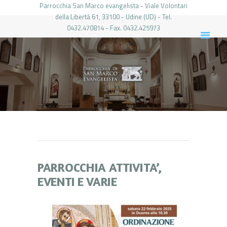
Parrocchia San Marco evangelista - Viale Volontari
della Libertá 61, 33100 - Udine (UD) - Tel.
0432.470814 - Fax. 0432.425973
PARROCCHIA DI SAN MARCO UDINE
HOME
LA PARROCCHIA
IL PARROCO
LE ATTIVITÀ
IL PERIODICO
PIERABECH
FOTO E VIDEO
PARROCCHIA ATTIVITA’,
CONTATTI
EVENTI E VARIE
LOGIN