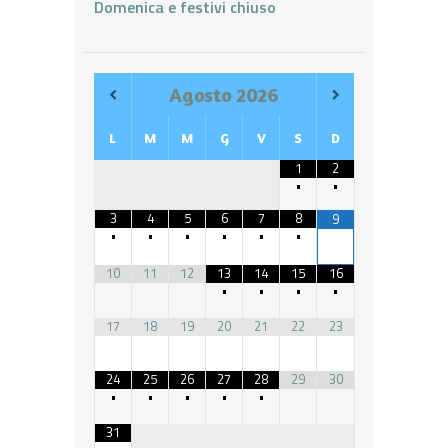
Domenica e festivi chiuso
Agosto
2026
L
M
M
G
V
S
D
1
2
•
•
3
4
5
6
7
8
9
•
•
•
•
•
•
10
11
12
13
14
15
16
•
•
•
•
17
18
19
20
21
22
23
24
25
26
27
28
29
30
•
•
•
•
•
31