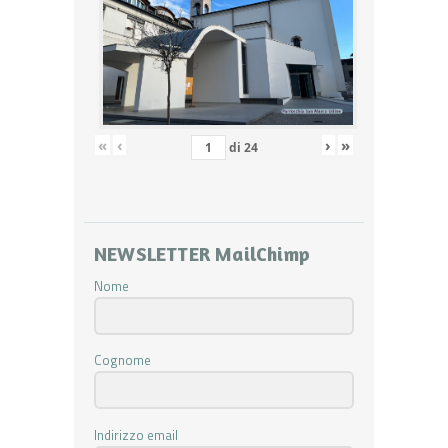
«
‹
›
»
di
24
NEWSLETTER MailChimp
Nome
Cognome
Indirizzo email