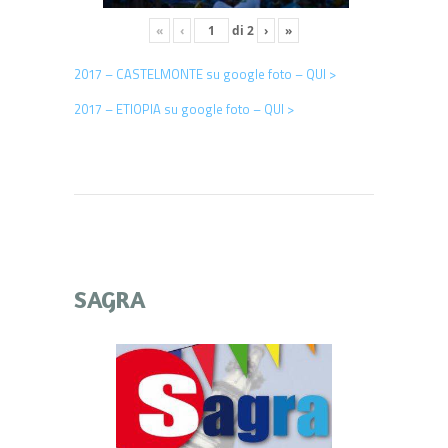
«
‹
di
2
›
»
2017 – CASTELMONTE su google foto – QUI >
2017 – ETIOPIA su google foto – QUI >
SAGRA