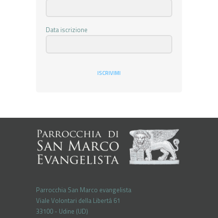
Data iscrizione
ISCRIVIMI
Parrocchia San Marco evangelista
Viale Volontari della Libertá 61
33100 - Udine (UD)