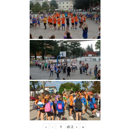
«
‹
di
2
›
»