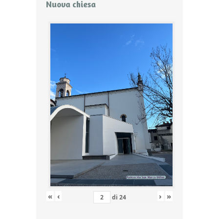
Nuova chiesa
«
‹
›
»
di
24