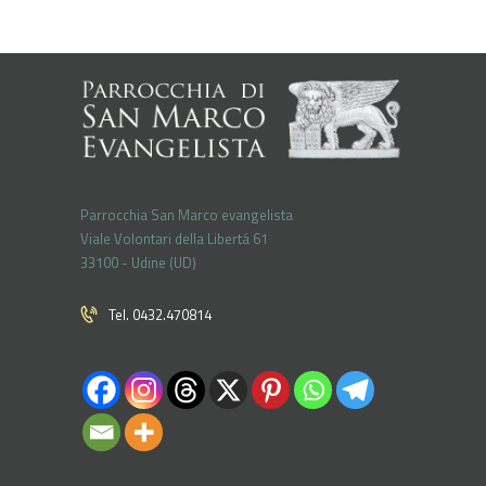
Parrocchia San Marco evangelista
Viale Volontari della Libertá 61
33100 - Udine (UD)
Tel. 0432.470814