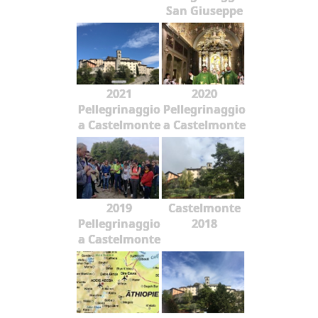
San Giuseppe
2021
2020
Pellegrinaggio
Pellegrinaggio
a Castelmonte
a Castelmonte
2019
Castelmonte
Pellegrinaggio
2018
a Castelmonte