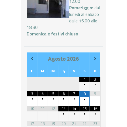
12.00
Pomeriggio:
dal
lunedì al sabato
dalle 16.00 alle
18.30
Domenica e festivi chiuso
Agosto
2026
L
M
M
G
V
S
D
1
2
•
•
3
4
5
6
7
9
8
•
•
•
•
•
•
10
11
12
13
14
15
16
•
•
•
•
17
18
19
20
21
22
23