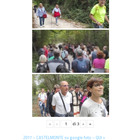
«
‹
di
3
›
»
2017 – CASTELMONTE su google foto – QUI >