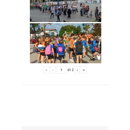
«
‹
di
2
›
»