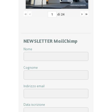
«
‹
›
»
di
24
NEWSLETTER MailChimp
Nome
Cognome
Indirizzo email
Data iscrizione