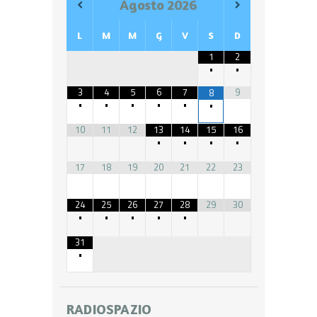
Agosto
2026
L
M
M
G
V
S
D
1
2
•
•
3
4
5
6
7
9
8
•
•
•
•
•
•
10
11
12
13
14
15
16
•
•
•
•
17
18
19
20
21
22
23
24
25
26
27
28
29
30
•
•
•
•
•
31
•
RADIOSPAZIO