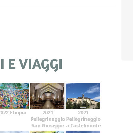
 E VIAGGI
2022 Etiopia
2021
2021
Pellegrinaggio
Pellegrinaggio
San Giuseppe
a Castelmonte