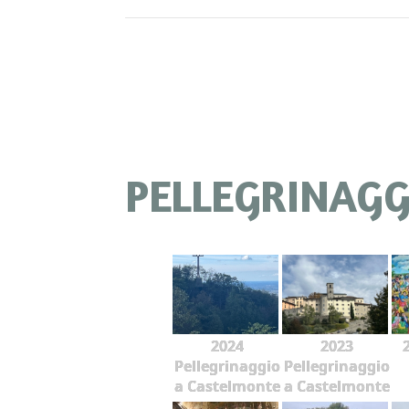
PELLEGRINAGGI
2024
2023
Pellegrinaggio
Pellegrinaggio
a Castelmonte
a Castelmonte