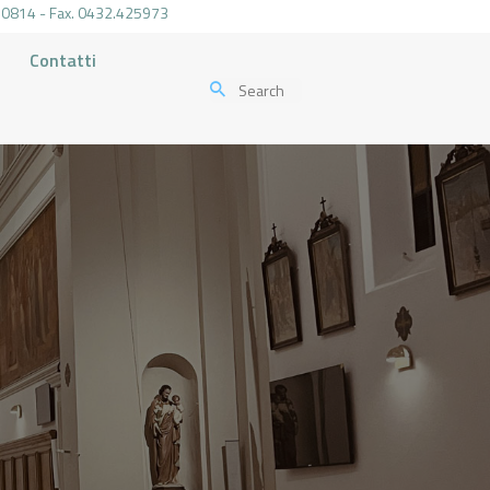
.470814 - Fax. 0432.425973
Contatti