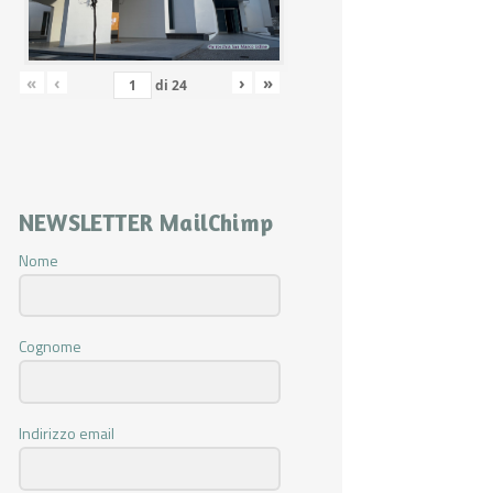
«
‹
›
»
di
24
NEWSLETTER MailChimp
Nome
Cognome
Indirizzo email