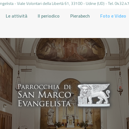
gelista - Viale Volontari della Libertá 61, 33100 - Udine (UD) - Tel. 0432
Le attività
Il periodico
Pierabech
Foto e Video
PARROCCHIA DI SAN MARCO UDINE
HOME
LA PARROCCHIA
IL PARROCO
LE ATTIVITÀ
IL PERIODICO
PIERABECH
FOTO E VIDEO