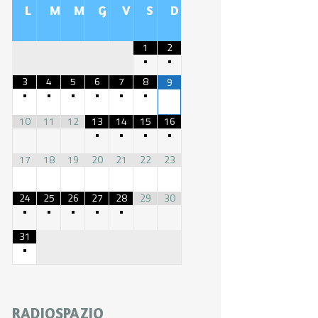
L
M
M
G
V
S
D
1
2
•
•
3
4
5
6
7
8
9
•
•
•
•
•
•
10
11
12
13
14
15
16
•
•
•
•
17
18
19
20
21
22
23
24
25
26
27
28
29
30
•
•
•
•
•
31
•
RADIOSPAZIO