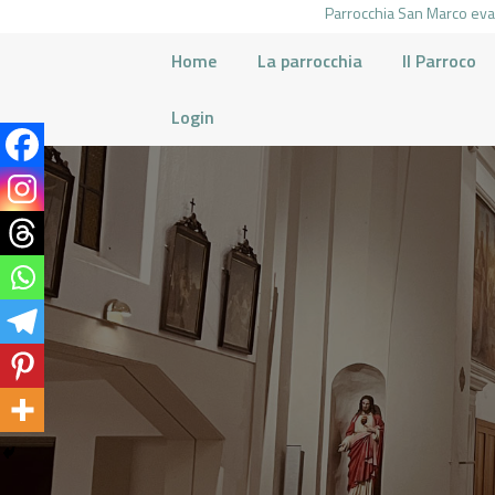
Parrocchia San Marco evan
Home
La parrocchia
Il Parroco
Login