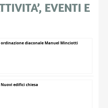
TIVITA’, EVENTI E
 ordinazione diaconale Manuel Minciotti
 Nuovi edifici chiesa