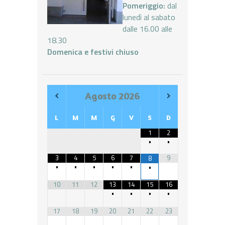
Pomeriggio:
dal
lunedì al sabato
dalle 16.00 alle
18.30
Domenica e festivi chiuso
Agosto
2026
L
M
M
G
V
S
D
1
2
•
•
3
4
5
6
7
9
8
•
•
•
•
•
•
10
11
12
13
14
15
16
•
•
•
•
17
18
19
20
21
22
23