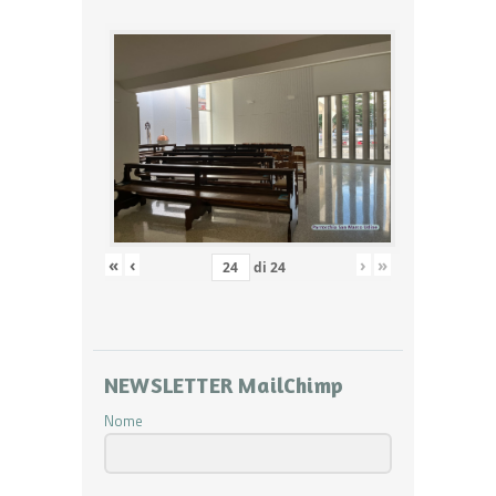
«
‹
›
»
di
24
NEWSLETTER MailChimp
Nome