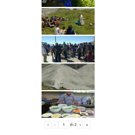
«
‹
di
2
›
»