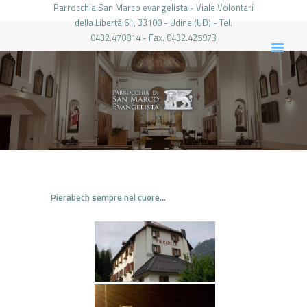
Parrocchia San Marco evangelista - Viale Volontari
della Libertá 61, 33100 - Udine (UD) - Tel.
0432.470814 - Fax. 0432.425973
PARROCCHIA DI SAN MARCO UDINE
HOME
LA PARROCCHIA
IL PARROCO
LE ATTIVITÀ
IL PERIODICO
PIERABECH
Pierabech sempre nel cuore…
FOTO E VIDEO
CONTATTI
LOGIN