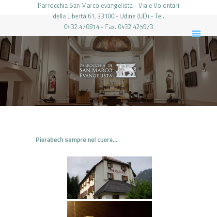
Parrocchia San Marco evangelista - Viale Volontari
della Libertá 61, 33100 - Udine (UD) - Tel.
0432.470814 - Fax. 0432.425973
PARROCCHIA DI SAN MARCO UDINE
HOME
LA PARROCCHIA
IL PARROCO
LE ATTIVITÀ
IL PERIODICO
PIERABECH
Pierabech sempre nel cuore…
FOTO E VIDEO
CONTATTI
LOGIN