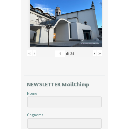
«
‹
›
»
di
24
NEWSLETTER MailChimp
Nome
Cognome