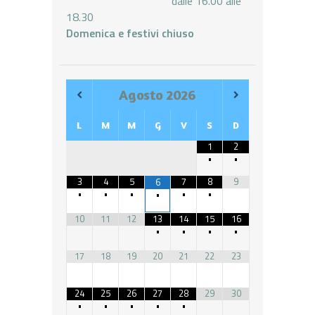
dalle 16.00 alle
18.30
Domenica e festivi chiuso
Agosto
2026
L
M
M
G
V
S
D
1
2
•
•
3
4
5
7
8
9
6
•
•
•
•
•
•
10
11
12
13
14
15
16
•
•
•
•
17
18
19
20
21
22
23
24
25
26
27
28
29
30
•
•
•
•
•