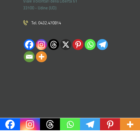
Viale Volontari della Libertá 61
33100 - Udine (UD)
Tel. 0432.470814