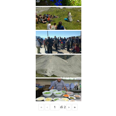
«
‹
di
2
›
»