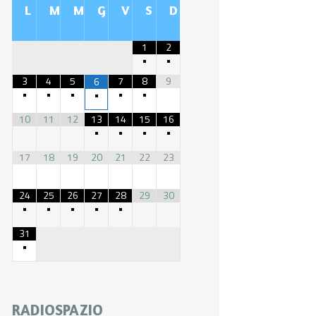
L
M
M
G
V
S
D
1
2
•
•
3
4
5
7
8
9
6
•
•
•
•
•
•
10
11
12
13
14
15
16
•
•
•
•
17
18
19
20
21
22
23
24
25
26
27
28
29
30
•
•
•
•
•
31
•
RADIOSPAZIO