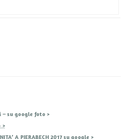
– su google foto >
 >
TA’ A PIERABECH 2017 su google >