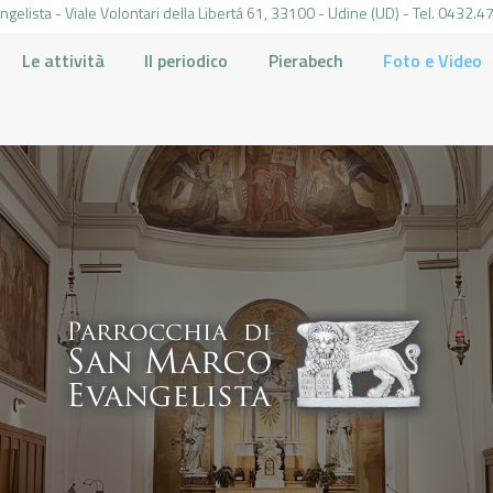
gelista - Viale Volontari della Libertá 61, 33100 - Udine (UD) - Tel. 0432
Le attività
Il periodico
Pierabech
Foto e Video
PARROCCHIA DI SAN MARCO UDINE
HOME
LA PARROCCHIA
IL PARROCO
LE ATTIVITÀ
IL PERIODICO
PIERABECH
FOTO E VIDEO