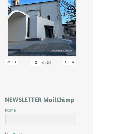
«
‹
›
»
di
24
NEWSLETTER MailChimp
Nome
Cognome