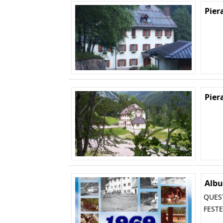
Pier
Pier
Albu
QUEST
FESTE