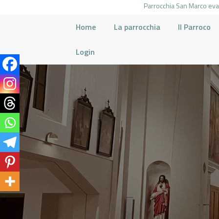
Parrocchia San Marco evan
Home
La parrocchia
Il Parroco
Login