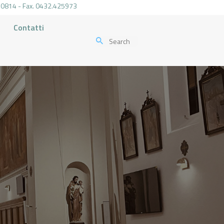
.470814 - Fax. 0432.425973
Contatti