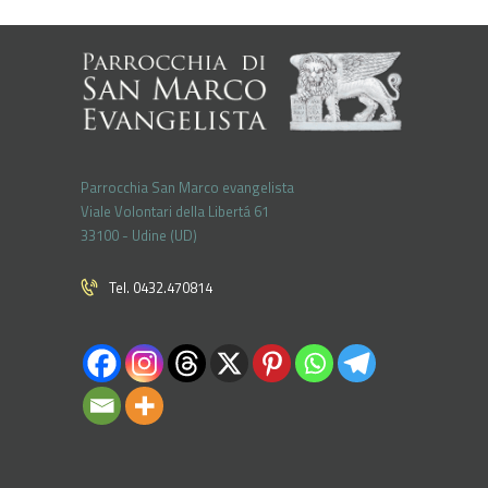
Parrocchia San Marco evangelista
Viale Volontari della Libertá 61
33100 - Udine (UD)
Tel. 0432.470814