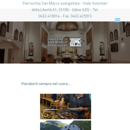
Parrocchia San Marco evangelista - Viale Volontari
della Libertá 61, 33100 - Udine (UD) - Tel.
0432.470814 - Fax. 0432.425973
PARROCCHIA DI SAN MARCO UDINE
HOME
LA PARROCCHIA
IL PARROCO
LE ATTIVITÀ
IL PERIODICO
PIERABECH
Pierabech sempre nel cuore…
FOTO E VIDEO
CONTATTI
LOGIN