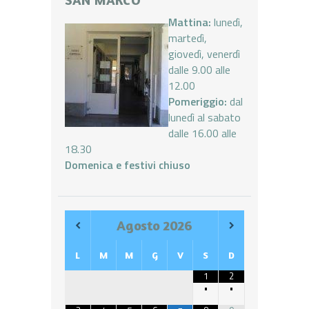
Mattina:
lunedì,
martedì,
giovedì, venerdì
dalle 9.00 alle
12.00
Pomeriggio:
dal
lunedì al sabato
dalle 16.00 alle
18.30
Domenica e festivi chiuso
Agosto
2026
L
M
M
G
V
S
D
1
2
•
•