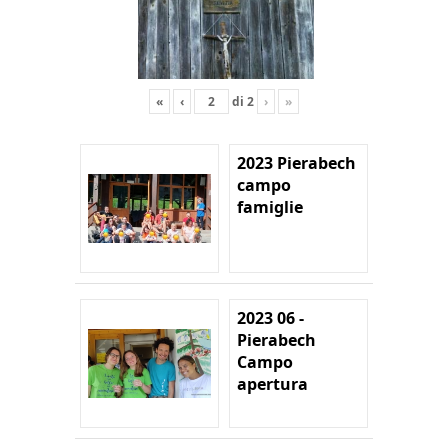
«
‹
di
2
›
»
2023 Pierabech
campo
famiglie
2023 06 -
Pierabech
Campo
apertura