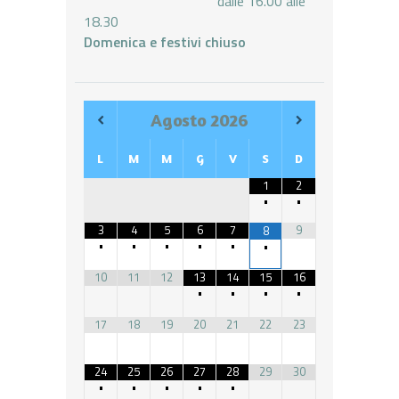
dalle 16.00 alle
18.30
Domenica e festivi chiuso
Agosto
2026
L
M
M
G
V
S
D
1
2
•
•
3
4
5
6
7
9
8
•
•
•
•
•
•
10
11
12
13
14
15
16
•
•
•
•
17
18
19
20
21
22
23
24
25
26
27
28
29
30
•
•
•
•
•