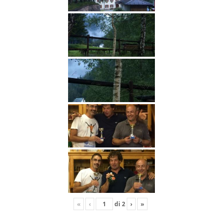
«
‹
di
2
›
»