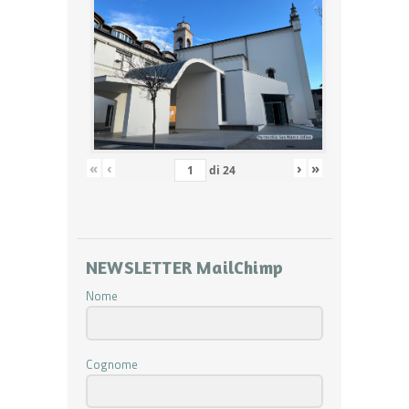
«
‹
›
»
di
24
NEWSLETTER MailChimp
Nome
Cognome