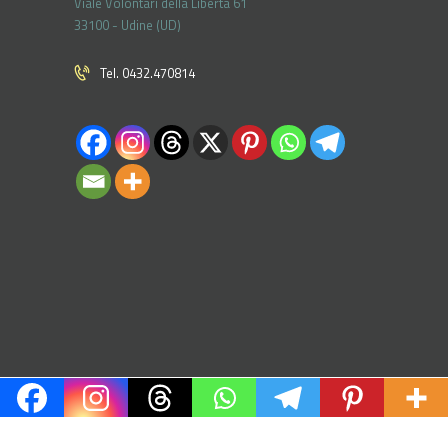
Viale Volontari della Libertá 61
33100 - Udine (UD)
Tel. 0432.470814