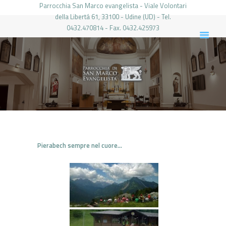
Parrocchia San Marco evangelista - Viale Volontari
della Libertá 61, 33100 - Udine (UD) - Tel.
0432.470814 - Fax. 0432.425973
PARROCCHIA DI SAN MARCO UDINE
HOME
LA PARROCCHIA
IL PARROCO
LE ATTIVITÀ
IL PERIODICO
PIERABECH
Pierabech sempre nel cuore…
FOTO E VIDEO
CONTATTI
LOGIN