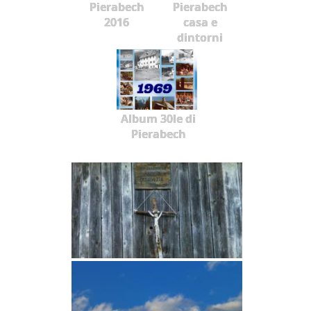
Pierabech
Pierabech
2016
casa e
dintorni
Album 30le di
Pierabech