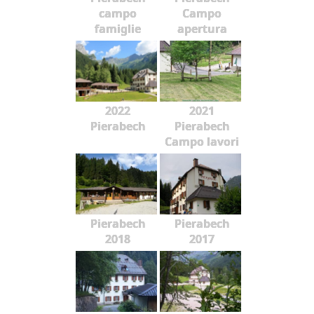
campo
Campo
famiglie
apertura
2022
2021
Pierabech
Pierabech
Campo lavori
Pierabech
Pierabech
2018
2017