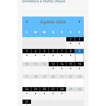
Domenica e festivi chiuso
Agosto
2026
L
M
M
G
V
S
D
1
2
•
•
3
4
5
6
7
8
9
•
•
•
•
•
•
10
11
12
13
14
15
16
•
•
•
•
17
18
19
20
21
22
23
24
25
26
27
28
29
30
•
•
•
•
•
31
•