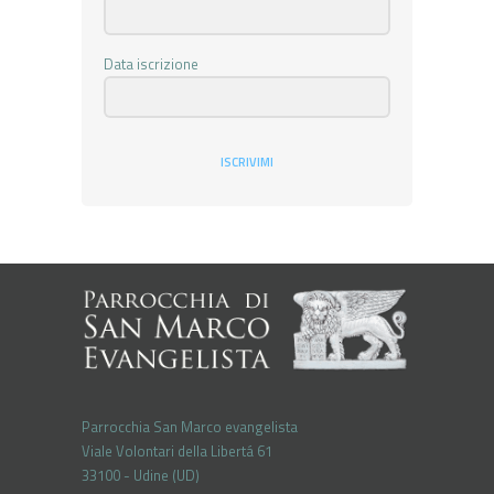
Data iscrizione
ISCRIVIMI
Parrocchia San Marco evangelista
Viale Volontari della Libertá 61
33100 - Udine (UD)