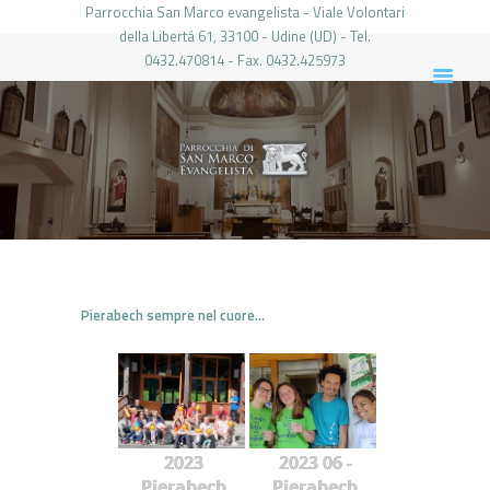
Parrocchia San Marco evangelista - Viale Volontari
della Libertá 61, 33100 - Udine (UD) - Tel.
0432.470814 - Fax. 0432.425973
PARROCCHIA DI SAN MARCO UDINE
HOME
LA PARROCCHIA
IL PARROCO
LE ATTIVITÀ
IL PERIODICO
PIERABECH
Pierabech sempre nel cuore…
FOTO E VIDEO
CONTATTI
LOGIN
2023
2023 06 -
Pierabech
Pierabech