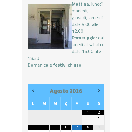
Mattina:
lunedì,
martedì,
giovedì, venerdì
dalle 9.00 alle
12.00
Pomeriggio:
dal
lunedì al sabato
dalle 16.00 alle
18.30
Domenica e festivi chiuso
Agosto
2026
L
M
M
G
V
S
D
1
2
•
•
3
4
5
6
8
9
7