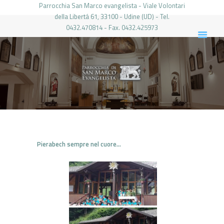
Parrocchia San Marco evangelista - Viale Volontari
della Libertá 61, 33100 - Udine (UD) - Tel.
0432.470814 - Fax. 0432.425973
PARROCCHIA DI SAN MARCO UDINE
HOME
LA PARROCCHIA
IL PARROCO
LE ATTIVITÀ
IL PERIODICO
PIERABECH
Pierabech sempre nel cuore…
FOTO E VIDEO
CONTATTI
LOGIN