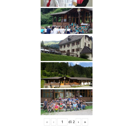
«
‹
di
2
›
»