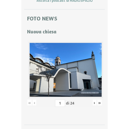
Ascolta i podcast di RADIOSPAZIO
FOTO NEWS
Nuova chiesa
«
‹
›
»
di
24