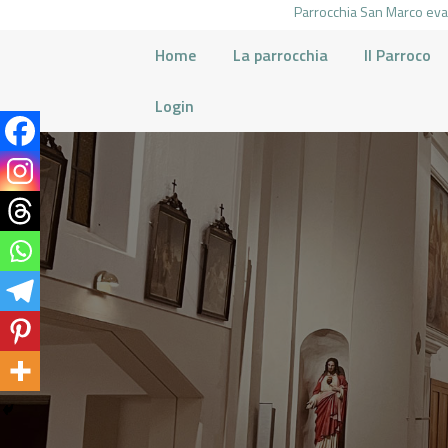
Parrocchia San Marco evan
Home
La parrocchia
Il Parroco
Login