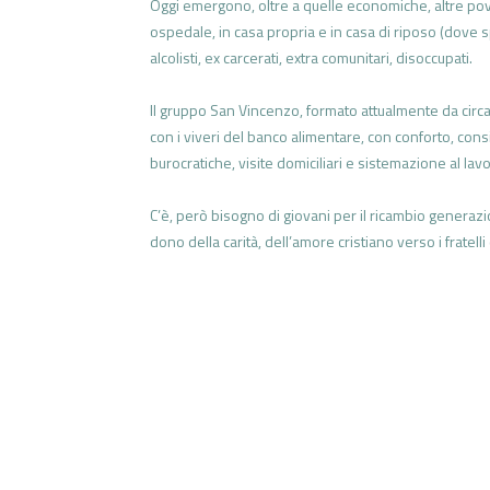
Oggi emergono, oltre a quelle economiche, altre pove
ospedale, in casa propria e in casa di riposo (dove 
alcolisti, ex carcerati, extra comunitari, disoccupati.
Il gruppo San Vincenzo, formato attualmente da circa
con i viveri del banco alimentare, con conforto, con
burocratiche, visite domiciliari e sistemazione al lavo
C’è, però bisogno di giovani per il ricambio generazi
dono della carità, dell’amore cristiano verso i fratel