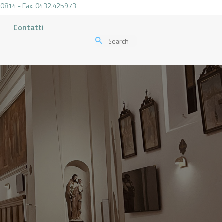
.470814 - Fax. 0432.425973
Contatti