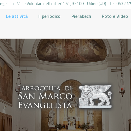
gelista - Viale Volontari della Libertá 61, 33100 - Udine (UD) - Tel. 0432
Le attività
Il periodico
Pierabech
Foto e Video
PARROCCHIA DI SAN MARCO UDINE
HOME
LA PARROCCHIA
IL PARROCO
LE ATTIVITÀ
IL PERIODICO
PIERABECH
FOTO E VIDEO