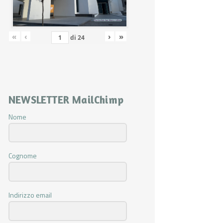
«
‹
›
»
di
24
NEWSLETTER MailChimp
Nome
Cognome
Indirizzo email