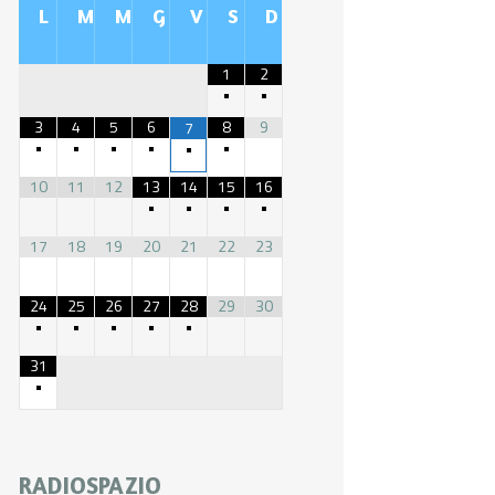
L
M
M
G
V
S
D
1
2
•
•
3
4
5
6
8
9
7
•
•
•
•
•
•
10
11
12
13
14
15
16
•
•
•
•
17
18
19
20
21
22
23
24
25
26
27
28
29
30
•
•
•
•
•
31
•
RADIOSPAZIO