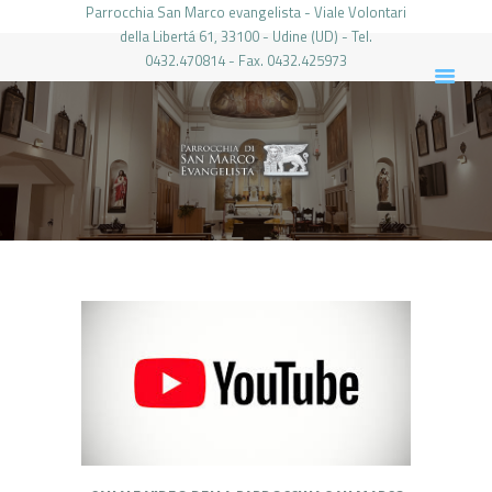
Parrocchia San Marco evangelista - Viale Volontari
della Libertá 61, 33100 - Udine (UD) - Tel.
0432.470814 - Fax. 0432.425973
PARROCCHIA DI SAN MARCO UDINE
HOME
LA PARROCCHIA
IL PARROCO
LE ATTIVITÀ
IL PERIODICO
PIERABECH
FOTO E VIDEO
CONTATTI
LOGIN