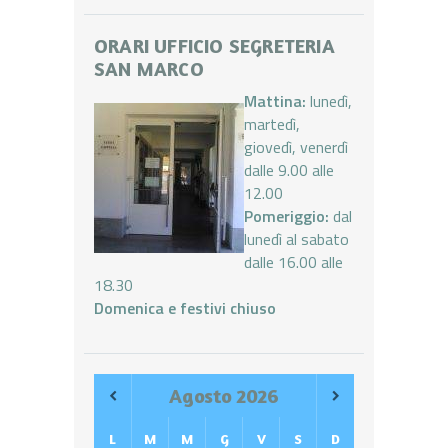
ORARI UFFICIO SEGRETERIA
SAN MARCO
Mattina:
lunedì,
martedì,
giovedì, venerdì
dalle 9.00 alle
12.00
Pomeriggio:
dal
lunedì al sabato
dalle 16.00 alle
18.30
Domenica e festivi chiuso
Agosto
2026
L
M
M
G
V
S
D