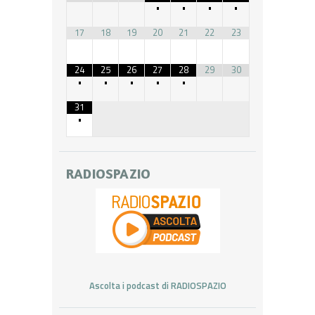
•
•
•
•
17
18
19
20
21
22
23
24
25
26
27
28
29
30
•
•
•
•
•
31
•
RADIOSPAZIO
Ascolta i podcast di RADIOSPAZIO