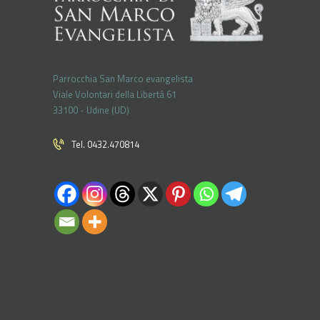
Parrocchia San Marco evangelista
Viale Volontari della Libertá 61
33100 - Udine (UD)
Tel. 0432.470814