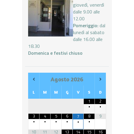
giovedì, venerdì
dalle 9.00 alle
12.00
Pomeriggio:
dal
lunedì al sabato
dalle 16.00 alle
18.30
Domenica e festivi chiuso
Agosto
2026
L
M
M
G
V
S
D
1
2
•
•
3
4
5
6
8
9
7
•
•
•
•
•
•
10
11
12
13
14
15
16