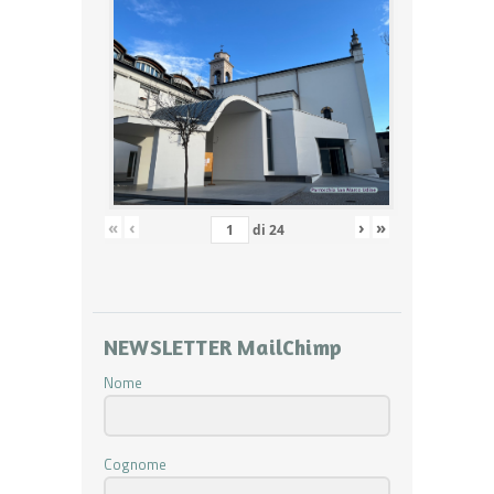
«
‹
›
»
di
24
NEWSLETTER MailChimp
Nome
Cognome