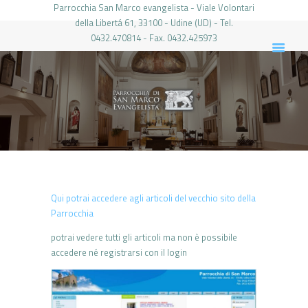
Parrocchia San Marco evangelista - Viale Volontari
della Libertá 61, 33100 - Udine (UD) - Tel.
0432.470814 - Fax. 0432.425973
PARROCCHIA DI SAN MARCO UDINE
HOME
LA PARROCCHIA
IL PARROCO
LE ATTIVITÀ
IL PERIODICO
PIERABECH
Qui potrai accedere agli articoli del vecchio sito della
FOTO E VIDEO
Parrocchia
CONTATTI
potrai vedere tutti gli articoli ma non è possibile
accedere né registrarsi con il login
LOGIN