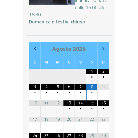
lunedì al sabato
dalle 16.00 alle
18.30
Domenica e festivi chiuso
Agosto
2026
L
M
M
G
V
S
D
1
2
•
•
3
4
5
6
7
9
8
•
•
•
•
•
•
10
11
12
13
14
15
16
•
•
•
•
17
18
19
20
21
22
23
24
25
26
27
28
29
30