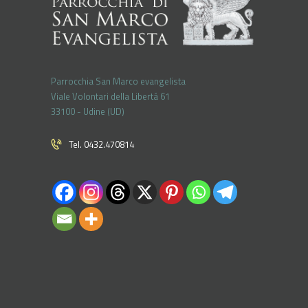
Parrocchia San Marco evangelista
Viale Volontari della Libertá 61
33100 - Udine (UD)
Tel. 0432.470814