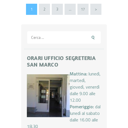
Paginazione
PAGE
1
PAGE
2
PAGE
3
…
PAGE
17
>
degli
articoli
Ricerca
per:
ORARI UFFICIO SEGRETERIA
SAN MARCO
Mattina:
lunedì,
martedì,
giovedì, venerdì
dalle 9.00 alle
12.00
Pomeriggio:
dal
lunedì al sabato
dalle 16.00 alle
18.30