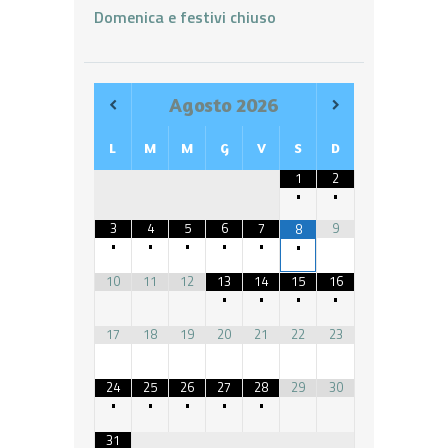
Domenica e festivi chiuso
Agosto
2026
L
M
M
G
V
S
D
1
2
•
•
3
4
5
6
7
9
8
•
•
•
•
•
•
10
11
12
13
14
15
16
•
•
•
•
17
18
19
20
21
22
23
24
25
26
27
28
29
30
•
•
•
•
•
31