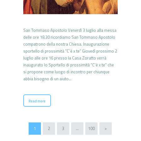
San Tommaso Apostolo Venerdì 3 luglio alla messa
delle ore 18.30 ricordiamo San Tommaso Apostolo
compatrono della nostra Chiesa. Inaugurazione
sportello di prossimità “C’è x te” Giovedì prossimo 2
luglio alle ore 16 presso la Casa Zoratto verrà
inaugurato lo Sportello di prossimità “C’è x te” che
si propone come luogo di incontro per chiunque
abbia bisogno di un aiuto…
Read more
Paginazione
PAGE
1
PAGE
2
PAGE
3
…
PAGE
100
>
degli