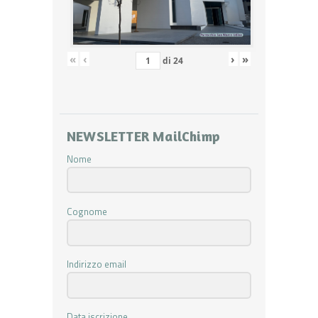
«
‹
›
»
di
24
NEWSLETTER MailChimp
Nome
Cognome
Indirizzo email
Data iscrizione