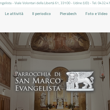
gelista - Viale Volontari della Libertá 61, 33100 - Udine (UD) - Tel. 0432
Le attività
Il periodico
Pierabech
Foto e Video
PARROCCHIA DI SAN MARCO UDINE
HOME
LA PARROCCHIA
IL PARROCO
LE ATTIVITÀ
IL PERIODICO
PIERABECH
FOTO E VIDEO