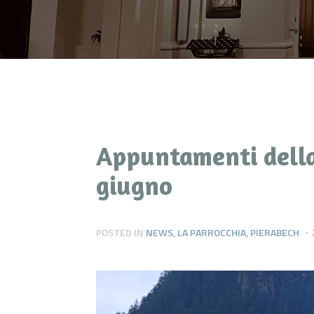
Appuntamenti della
giugno
POSTED IN
NEWS
,
LA PARROCCHIA
,
PIERABECH