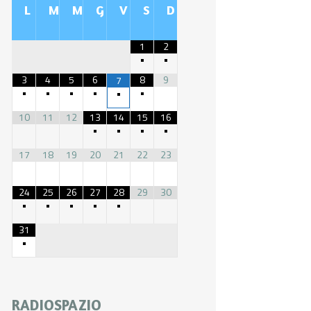
L
M
M
G
V
S
D
1
2
•
•
3
4
5
6
8
9
7
•
•
•
•
•
•
10
11
12
13
14
15
16
•
•
•
•
17
18
19
20
21
22
23
24
25
26
27
28
29
30
•
•
•
•
•
31
•
RADIOSPAZIO