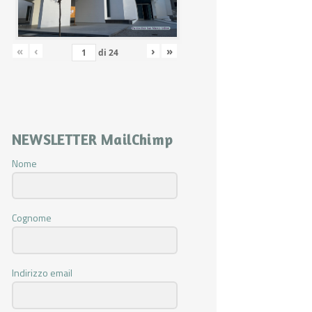
«
‹
›
»
di
24
NEWSLETTER MailChimp
Nome
Cognome
Indirizzo email