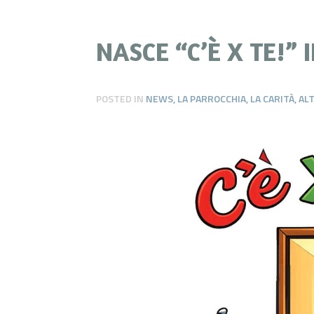
NASCE “C’È X TE!” 
POSTED IN
NEWS
,
LA PARROCCHIA
,
LA CARITÀ
,
ALT