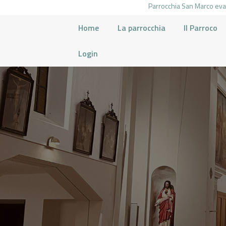
Parrocchia San Marco evan
Home
La parrocchia
Il Parroco
Login