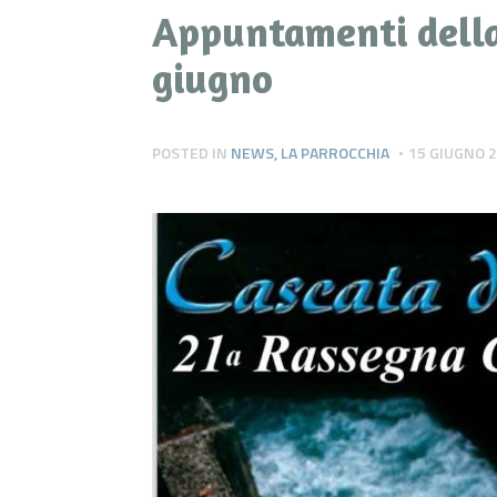
Appuntamenti della 
giugno
POSTED IN
NEWS
,
LA PARROCCHIA
15 GIUGNO 