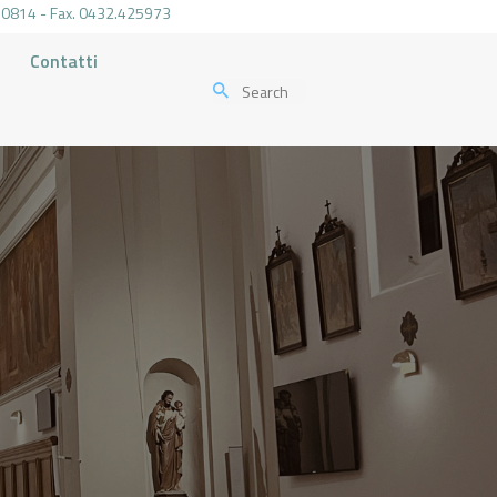
.470814 - Fax. 0432.425973
Contatti