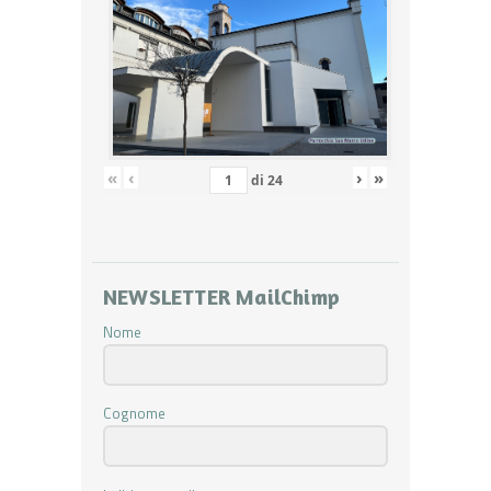
«
‹
›
»
di
24
NEWSLETTER MailChimp
Nome
Cognome