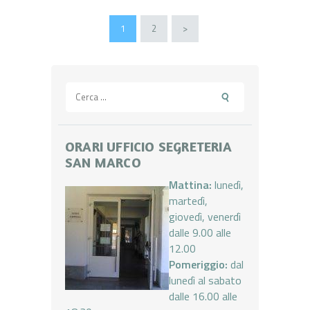
Paginazione
PAGE
1
PAGE
2
>
degli
articoli
Ricerca
per:
ORARI UFFICIO SEGRETERIA
SAN MARCO
Mattina:
lunedì,
martedì,
giovedì, venerdì
dalle 9.00 alle
12.00
Pomeriggio:
dal
lunedì al sabato
dalle 16.00 alle