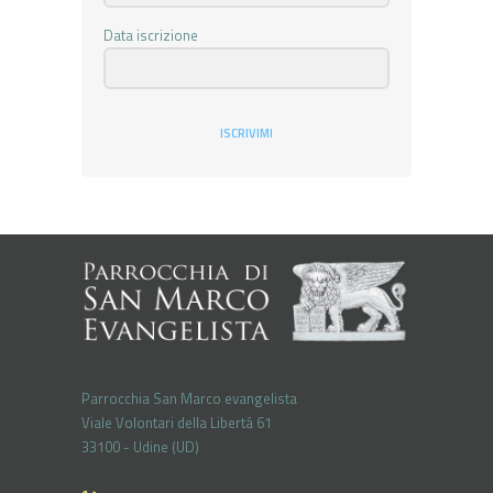
Data iscrizione
ISCRIVIMI
Parrocchia San Marco evangelista
Viale Volontari della Libertá 61
33100 - Udine (UD)