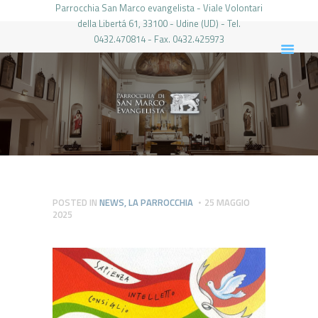
Parrocchia San Marco evangelista - Viale Volontari
della Libertá 61, 33100 - Udine (UD) - Tel.
0432.470814 - Fax. 0432.425973
PARROCCHIA DI SAN MARCO UDINE
HOME
LA PARROCCHIA
IL PARROCO
LE ATTIVITÀ
IL PERIODICO
PIERABECH
POSTED IN
NEWS
,
LA PARROCCHIA
25 MAGGIO
2025
FOTO E VIDEO
CONTATTI
LOGIN