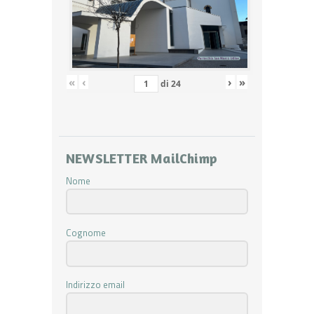
«
‹
›
»
di
24
NEWSLETTER MailChimp
Nome
Cognome
Indirizzo email