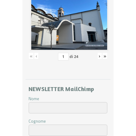
«
‹
›
»
di
24
NEWSLETTER MailChimp
Nome
Cognome