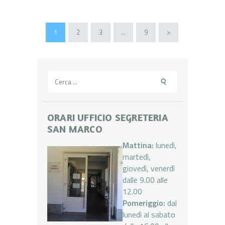
Paginazione
PAGE
1
PAGE
2
PAGE
3
…
PAGE
9
>
degli
articoli
Ricerca
per:
ORARI UFFICIO SEGRETERIA
SAN MARCO
Mattina:
lunedì,
martedì,
giovedì, venerdì
dalle 9.00 alle
12.00
Pomeriggio:
dal
lunedì al sabato