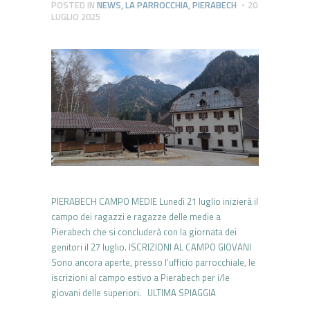
POSTED IN
NEWS
,
LA PARROCCHIA
,
PIERABECH
20
LUGLIO 2025
PIERABECH CAMPO MEDIE Lunedì 21 luglio inizierà il
campo dei ragazzi e ragazze delle medie a
Pierabech che si concluderà con la giornata dei
genitori il 27 luglio. ISCRIZIONI AL CAMPO GIOVANI
Sono ancora aperte, presso l’ufficio parrocchiale, le
iscrizioni al campo estivo a Pierabech per i/le
giovani delle superiori. ULTIMA SPIAGGIA