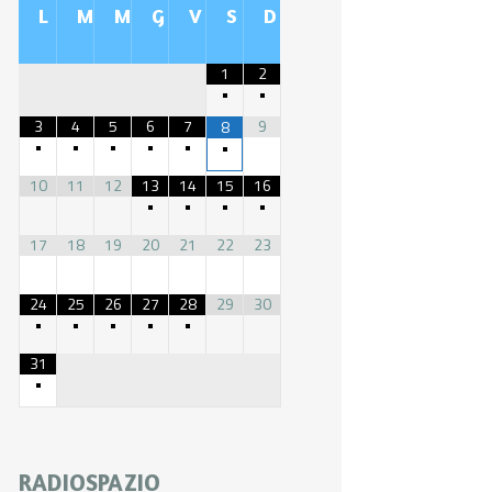
L
M
M
G
V
S
D
1
2
•
•
3
4
5
6
7
9
8
•
•
•
•
•
•
10
11
12
13
14
15
16
•
•
•
•
17
18
19
20
21
22
23
24
25
26
27
28
29
30
•
•
•
•
•
31
•
RADIOSPAZIO