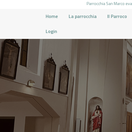
Parrocchia San Marco evan
Home
La parrocchia
Il Parroco
Login