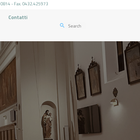
.470814 - Fax. 0432.425973
Contatti