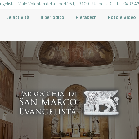
gelista - Viale Volontari della Libertá 61, 33100 - Udine (UD) - Tel. 0432
Le attività
Il periodico
Pierabech
Foto e Video
PARROCCHIA DI SAN MARCO UDINE
HOME
LA PARROCCHIA
IL PARROCO
LE ATTIVITÀ
IL PERIODICO
PIERABECH
FOTO E VIDEO