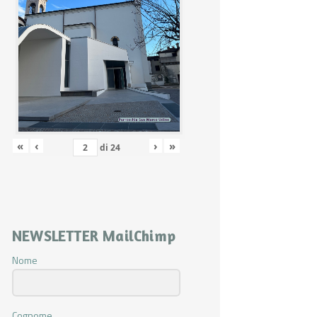
«
‹
›
»
di
24
NEWSLETTER MailChimp
Nome
Cognome