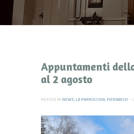
Appuntamenti della
al 2 agosto
POSTED IN
NEWS
,
LA PARROCCHIA
,
PIERABECH