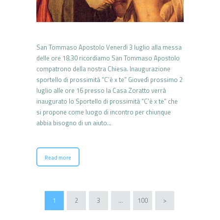
San Tommaso Apostolo Venerdì 3 luglio alla messa
delle ore 18.30 ricordiamo San Tommaso Apostolo
compatrono della nostra Chiesa. Inaugurazione
sportello di prossimità “C’è x te” Giovedì prossimo 2
luglio alle ore 16 presso la Casa Zoratto verrà
inaugurato lo Sportello di prossimità “C’è x te” che
si propone come luogo di incontro per chiunque
abbia bisogno di un aiuto…
Read more
Paginazione
PAGE
1
PAGE
2
PAGE
3
…
PAGE
100
>
degli