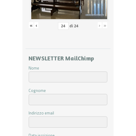
«
‹
›
»
di
24
NEWSLETTER MailChimp
Nome
Cognome
Indirizzo email
Data iscrizione