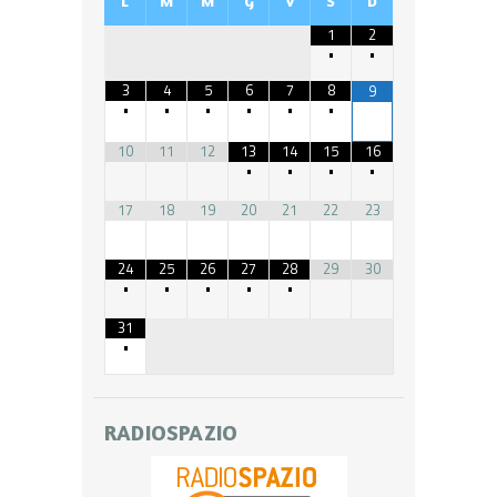
L
M
M
G
V
S
D
1
2
•
•
3
4
5
6
7
8
9
•
•
•
•
•
•
10
11
12
13
14
15
16
•
•
•
•
17
18
19
20
21
22
23
24
25
26
27
28
29
30
•
•
•
•
•
31
•
RADIOSPAZIO