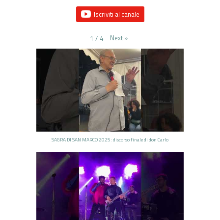
Iscriviti al canale
Next
»
1
/
4
SAGRA DI SAN MARCO 2025: discorso finale di don Carlo