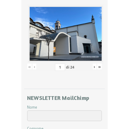
«
‹
›
»
di
24
NEWSLETTER MailChimp
Nome
Cognome