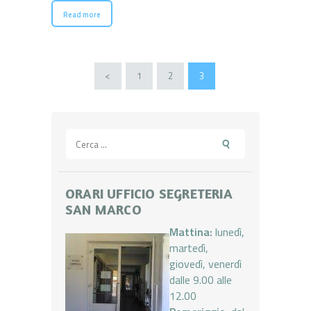
Read more
Paginazione
<
PAGE
1
PAGE
2
PAGE
3
degli
articoli
Ricerca
per:
ORARI UFFICIO SEGRETERIA
SAN MARCO
Mattina:
lunedì,
martedì,
giovedì, venerdì
dalle 9.00 alle
12.00