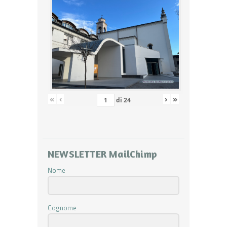
«
‹
›
»
di
24
NEWSLETTER MailChimp
Nome
Cognome