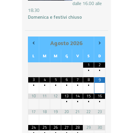
dalle 16.00 alle
18.30
Domenica e festivi chiuso
Agosto
2026
L
M
M
G
V
S
D
1
2
•
•
3
4
5
6
7
8
9
•
•
•
•
•
•
10
11
12
13
14
15
16
•
•
•
•
17
18
19
20
21
22
23
24
25
26
27
28
29
30
•
•
•
•
•