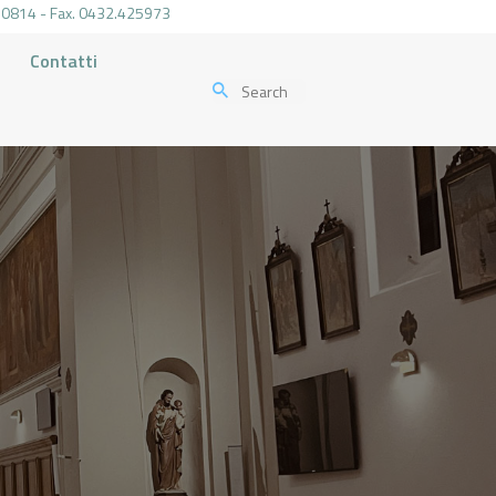
.470814 - Fax. 0432.425973
Contatti