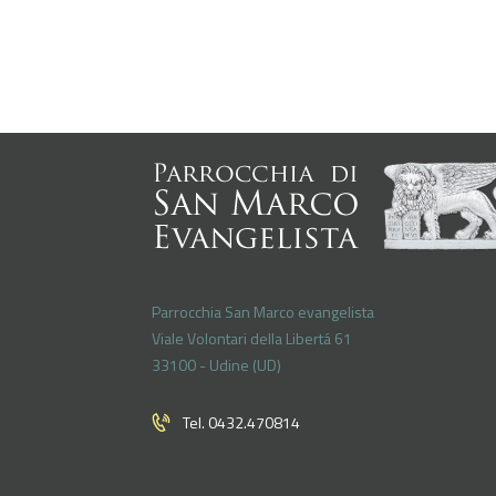
Parrocchia San Marco evangelista
Viale Volontari della Libertá 61
33100 - Udine (UD)
Tel. 0432.470814