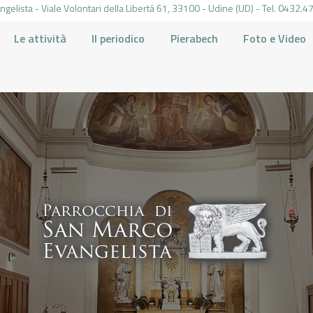
gelista - Viale Volontari della Libertá 61, 33100 - Udine (UD) - Tel. 0432
Le attività
Il periodico
Pierabech
Foto e Video
PARROCCHIA DI SAN MARCO UDINE
HOME
LA PARROCCHIA
IL PARROCO
LE ATTIVITÀ
IL PERIODICO
PIERABECH
FOTO E VIDEO