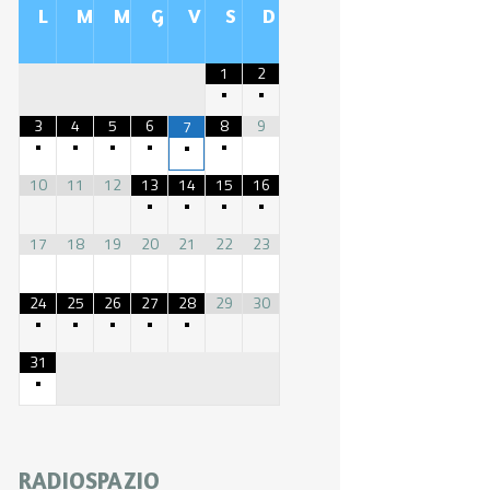
L
M
M
G
V
S
D
1
2
•
•
3
4
5
6
8
9
7
•
•
•
•
•
•
10
11
12
13
14
15
16
•
•
•
•
17
18
19
20
21
22
23
24
25
26
27
28
29
30
•
•
•
•
•
31
•
RADIOSPAZIO