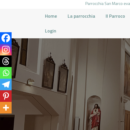
Parrocchia San Marco evan
Home
La parrocchia
Il Parroco
Login