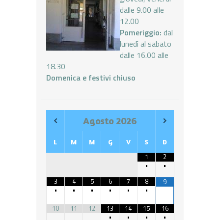
dalle 9.00 alle
12.00
Pomeriggio:
dal
lunedì al sabato
dalle 16.00 alle
18.30
Domenica e festivi chiuso
Agosto
2026
L
M
M
G
V
S
D
1
2
•
•
3
4
5
6
7
8
9
•
•
•
•
•
•
10
11
12
13
14
15
16
•
•
•
•