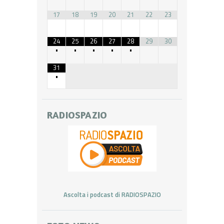
17
18
19
20
21
22
23
24
25
26
27
28
29
30
•
•
•
•
•
31
•
RADIOSPAZIO
Ascolta i podcast di RADIOSPAZIO