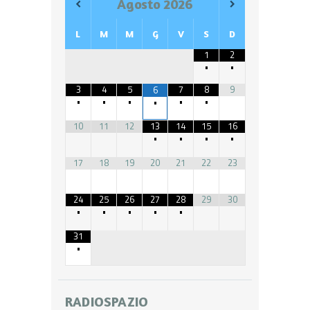
Agosto
2026
L
M
M
G
V
S
D
1
2
•
•
3
4
5
7
8
9
6
•
•
•
•
•
•
10
11
12
13
14
15
16
•
•
•
•
17
18
19
20
21
22
23
24
25
26
27
28
29
30
•
•
•
•
•
31
•
RADIOSPAZIO