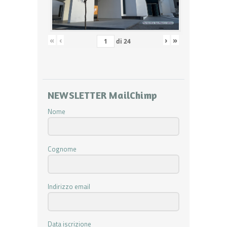
«
‹
›
»
di
24
NEWSLETTER MailChimp
Nome
Cognome
Indirizzo email
Data iscrizione