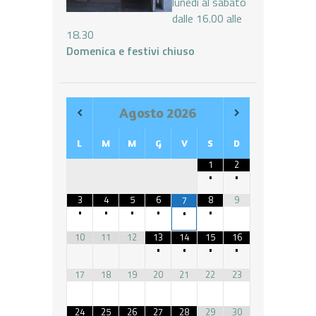
lunedì al sabato
dalle 16.00 alle
18.30
Domenica e festivi chiuso
Agosto
2026
L
M
M
G
V
S
D
1
2
•
•
3
4
5
6
8
9
7
•
•
•
•
•
•
10
11
12
13
14
15
16
•
•
•
•
17
18
19
20
21
22
23
24
25
26
27
28
29
30