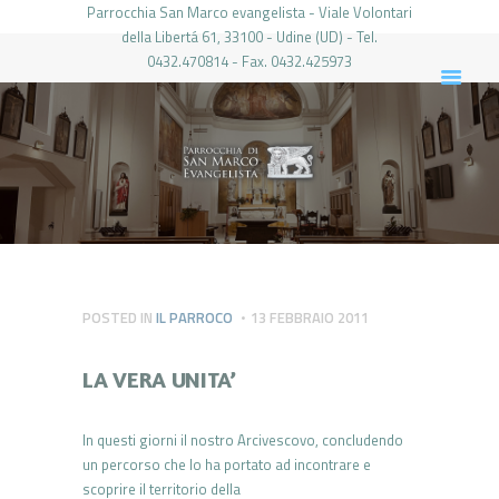
Parrocchia San Marco evangelista - Viale Volontari
della Libertá 61, 33100 - Udine (UD) - Tel.
0432.470814 - Fax. 0432.425973
PARROCCHIA DI SAN MARCO UDINE
HOME
LA PARROCCHIA
IL PARROCO
LE ATTIVITÀ
IL PERIODICO
PIERABECH
POSTED IN
IL PARROCO
13 FEBBRAIO 2011
FOTO E VIDEO
LA VERA UNITA’
CONTATTI
LOGIN
In questi giorni il nostro Arcivescovo, concludendo
un percorso che lo ha portato ad incontrare e
scoprire il territorio della