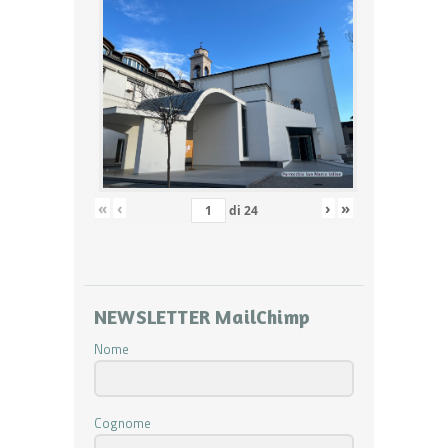
«
‹
›
»
di
24
NEWSLETTER MailChimp
Nome
Cognome