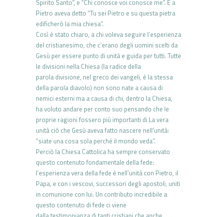
Spirito Santo”, e “Chi conosce voi conosce me”. E a
Pietro aveva detto “Tu sei Pietro e su questa pietra
edificherò la mia chiesa”.
Così è stato chiaro, a chi voleva seguire l’esperienza
del cristianesimo, che c’erano degli uomini scelti da
Gesù per essere punto di unità e guida per tutti. Tutte
le divisioni nella Chiesa (la radice della
parola divisione, nel greco dei vangeli, è la stessa
della parola diavolo) non sono nate a causa di
nemici esterni ma a causa di chi, dentro la Chiesa,
ha voluto andare per conto suo pensando che le
proprie ragioni fossero più importanti di La vera
unità ciò che Gesù aveva fatto nascere nell’unità:
“siate una cosa sola perché il mondo veda”.
Perciò la Chiesa Cattolica ha sempre conservato
questo contenuto fondamentale della fede:
l’esperienza vera della fede è nell’unità con Pietro, il
Papa, e con i vescovi, successori degli apostoli, uniti
in comunione con lui. Un contributo incredibile a
questo contenuto di fede ci viene
dalla testimonianza di tanti cristiani che anche