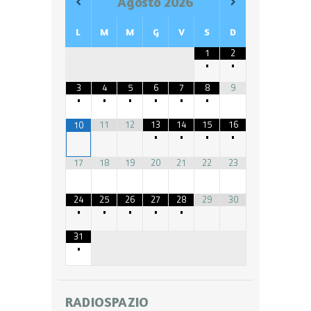
Agosto
2026
L
M
M
G
V
S
D
1
2
•
•
3
4
5
6
7
8
9
•
•
•
•
•
•
11
12
13
14
15
16
10
•
•
•
•
17
18
19
20
21
22
23
24
25
26
27
28
29
30
•
•
•
•
•
31
•
RADIOSPAZIO