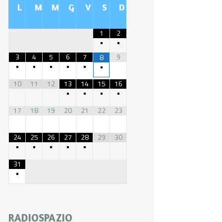
L
M
M
G
V
S
D
1
2
•
•
3
4
5
6
7
9
8
•
•
•
•
•
•
10
11
12
13
14
15
16
•
•
•
•
17
18
19
20
21
22
23
24
25
26
27
28
29
30
•
•
•
•
•
31
•
RADIOSPAZIO