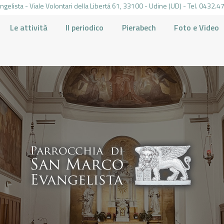
gelista - Viale Volontari della Libertá 61, 33100 - Udine (UD) - Tel. 0432
Le attività
Il periodico
Pierabech
Foto e Video
PARROCCHIA DI SAN MARCO UDINE
HOME
LA PARROCCHIA
IL PARROCO
LE ATTIVITÀ
IL PERIODICO
PIERABECH
FOTO E VIDEO