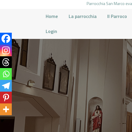
Parrocchia San Marco evan
Home
La parrocchia
Il Parroco
Login