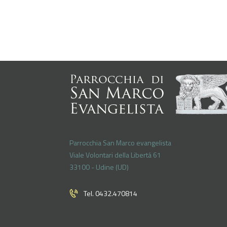
Parrocchia San Marco evangelista
Viale Volontari della Libertá 61
33100 - Udine (UD)
Tel. 0432.470814