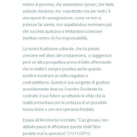
milioni di persone, che aumentano i poveri, che tante
aziende chiudono, ma soprattutto che per tanti c’è
una specie di rassegnazione, come se non si
potesse far niente, non aspettandosi nemmeno più
che succeda qualcosa o limitandosi a lanciare
invettive contro chi ha responsabilità.
La nostra tradizione culturale, che ha potuto
crescere nell’alveo del cristianesimo, ci suggerisce
però un’altra prospettiva prima di tutto affermando
che la realtà è sempre positiva anche quando
sembra mostrare un volto negativo o
contraddittorio. Questa è una sorgente di giudizio
assolutamente diversa: il nostro Occidente ha
costruito il suo futuro accettando le sfide che la
realtà presentava con la certezza di un possibile
nuovo inizio e con una speranza fondata.
Il papa ad Ancona ha ricordato: “Cari giovani, non
abbiate paura di affrontare queste sfide! Non
perdete mai la speranza” (11/11/2011).