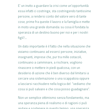
E’ un invito a guardare la crisi come un’opportunità:
essa infatti ci costringe, sta costringendo tantissime
persone, a rendersi conto del valore vero di tante
cose, prime fra queste il lavoro e la famiglia e mette
in moto una grande domanda: su cosa è fondata la
speranza di un destino buono per noi e per i nostri
figli?…
Un dato importante è il fatto che nella situazione che
viviamo continuano ad esserci persone, iniziative,
insegnanti, imprese che, pur tra mille ostacoli,
continuano a camminare, a rischiare, vogliono
rinascere o mettere in piedi qualcosa, con un
desiderio di azione che è ben diverso dal limitarsi a
cercare una sistemazione o una scappatoia oppure
a lasciarsi racchiudere nella logica del “vediamo che
cosa si può salvare e che cosa posso guadagnare”.
Non un semplice ottimismo senza fondamento, ma
una speranza piena di realismo e di ragioni ci può
aiutare e sostenere in questo tempo, una speranza