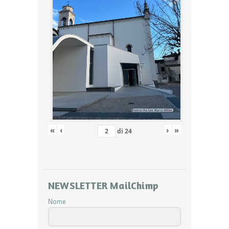
«
‹
›
»
di
24
NEWSLETTER MailChimp
Nome