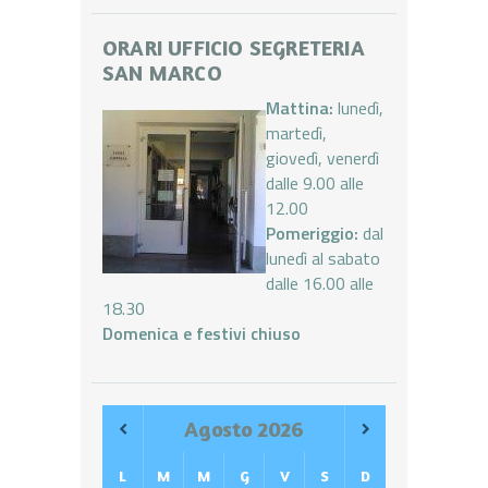
ORARI UFFICIO SEGRETERIA
SAN MARCO
Mattina:
lunedì,
martedì,
giovedì, venerdì
dalle 9.00 alle
12.00
Pomeriggio:
dal
lunedì al sabato
dalle 16.00 alle
18.30
Domenica e festivi chiuso
Agosto
2026
L
M
M
G
V
S
D