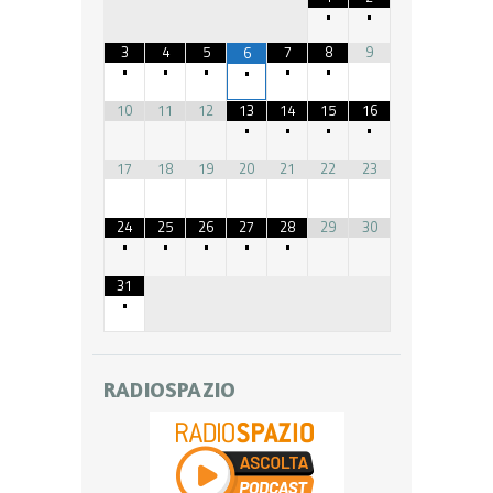
•
•
3
4
5
7
8
9
6
•
•
•
•
•
•
10
11
12
13
14
15
16
•
•
•
•
17
18
19
20
21
22
23
24
25
26
27
28
29
30
•
•
•
•
•
31
•
RADIOSPAZIO