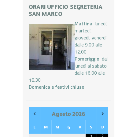
ORARI UFFICIO SEGRETERIA
SAN MARCO
Mattina:
lunedì,
martedì,
giovedì, venerdì
dalle 9.00 alle
12.00
Pomeriggio:
dal
lunedì al sabato
dalle 16.00 alle
18.30
Domenica e festivi chiuso
Agosto
2026
L
M
M
G
V
S
D
1
2