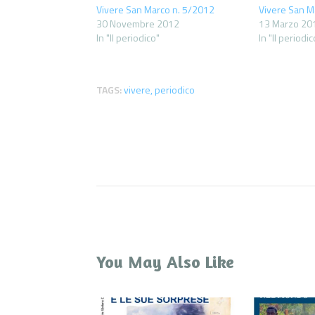
Vivere San Marco n. 5/2012
Vivere San M
30 Novembre 2012
13 Marzo 20
In "Il periodico"
In "Il periodic
TAGS:
vivere
,
periodico
You May Also Like