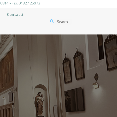
.470814 - Fax. 0432.425973
Contatti