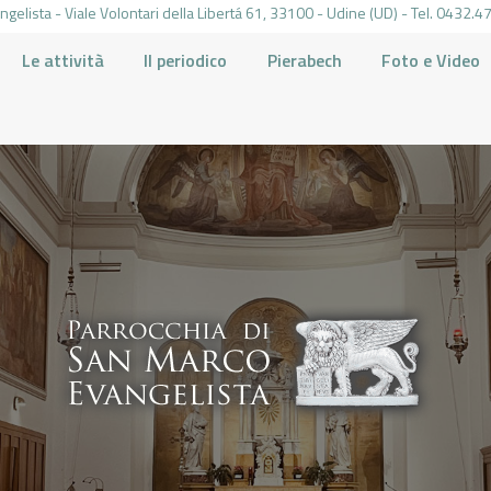
gelista - Viale Volontari della Libertá 61, 33100 - Udine (UD) - Tel. 0432
Le attività
Il periodico
Pierabech
Foto e Video
PARROCCHIA DI SAN MARCO UDINE
HOME
LA PARROCCHIA
IL PARROCO
LE ATTIVITÀ
IL PERIODICO
PIERABECH
FOTO E VIDEO