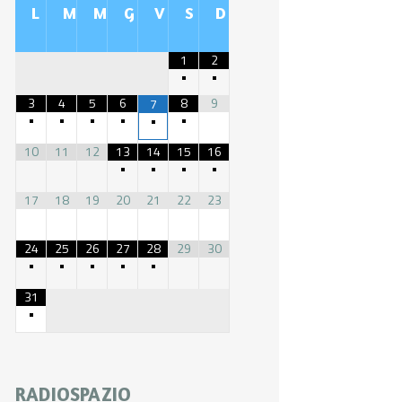
L
M
M
G
V
S
D
1
2
•
•
3
4
5
6
8
9
7
•
•
•
•
•
•
10
11
12
13
14
15
16
•
•
•
•
17
18
19
20
21
22
23
24
25
26
27
28
29
30
•
•
•
•
•
31
•
RADIOSPAZIO