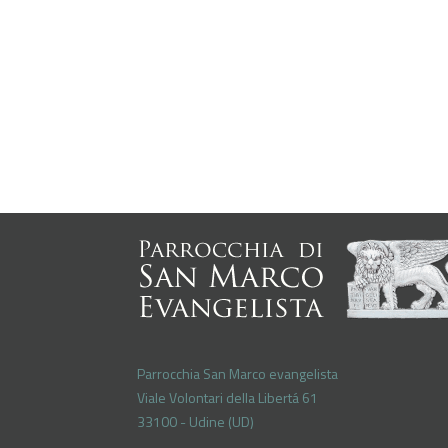
Parrocchia San Marco evangelista
Viale Volontari della Libertá 61
33100 - Udine (UD)