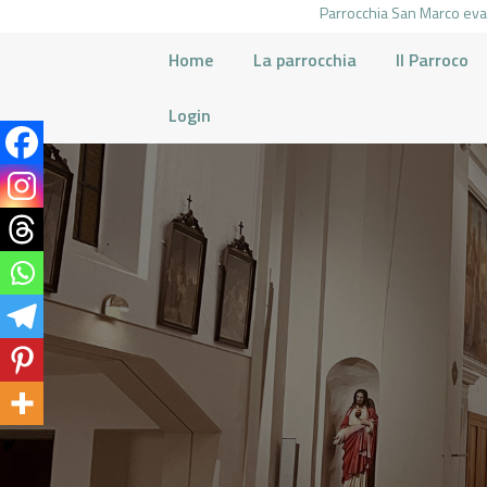
Parrocchia San Marco evan
Home
La parrocchia
Il Parroco
Login