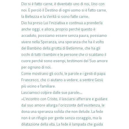
Dio si è fatto carne, è diventato uno di noi, Uno con
noi. E perciò il Destino di ogni uomo si è fatto carne,
la Bellezza e la Verità si sono fatte carne.
Dio ha preso Lui l’iniziativa e continua a prenderla
anche oggi, e allora, proprio perché questo è
accaduto, possiamo essere senza paura, possiamo
vivere nella Speranza, una speranza che ha il volto
del Bambino della grotta di Betlemme, che ha gli
occhi di tutti i bambini e le persone che ci scaldano il
cuore perché sono esempi, testimoni del Suo amore
per ognuno di noi.
Come mostrano gli occhi, le parole e i gesti di papa
Francesco, che ci aiutano a vedere, a sentire Gesù
più vicino e familiare.
Lasciamoci colpire dalle sue parole:…
«L’incontro con Cristo, il lasciarsi afferrare e guidare
dal suo amore allarga l’orizzonte dell’esistenza, le
dona una speranza solida che non delude. La fede
non è un rifugio per gente senza coraggio, ma la
dilatazione della vita. La fede è lampada che guida