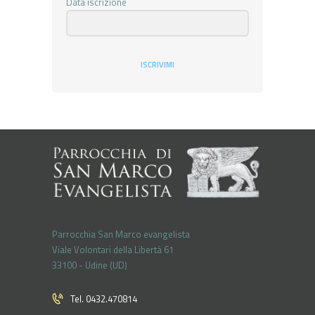
Data iscrizione
ISCRIVIMI
Parrocchia San Marco evangelista
Viale Volontari della Libertá 61
33100 - Udine (UD)
Tel. 0432.470814