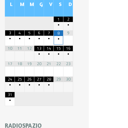
L
M
M
G
V
S
D
1
2
•
•
3
4
5
6
7
9
8
•
•
•
•
•
•
10
11
12
13
14
15
16
•
•
•
•
17
18
19
20
21
22
23
24
25
26
27
28
29
30
•
•
•
•
•
31
•
RADIOSPAZIO