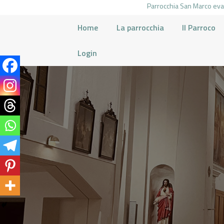
Parrocchia San Marco evan
Home
La parrocchia
Il Parroco
Login