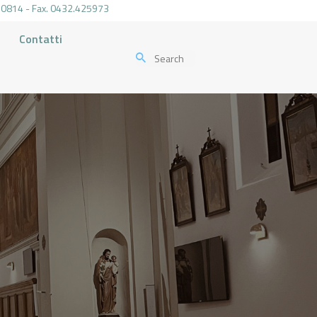
.470814 - Fax. 0432.425973
Contatti