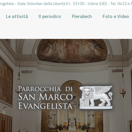
gelista - Viale Volontari della Libertá 61, 33100 - Udine (UD) - Tel. 0432
Le attività
Il periodico
Pierabech
Foto e Video
PARROCCHIA DI SAN MARCO UDINE
HOME
LA PARROCCHIA
IL PARROCO
LE ATTIVITÀ
IL PERIODICO
PIERABECH
FOTO E VIDEO