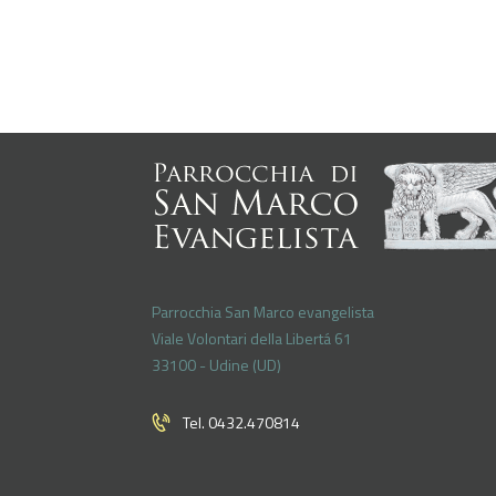
Parrocchia San Marco evangelista
Viale Volontari della Libertá 61
33100 - Udine (UD)
Tel. 0432.470814