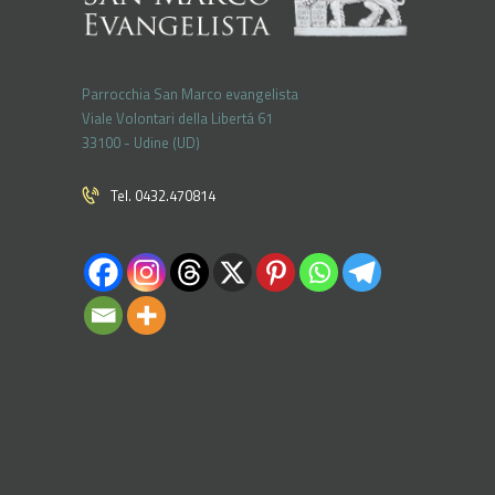
Parrocchia San Marco evangelista
Viale Volontari della Libertá 61
33100 - Udine (UD)
Tel. 0432.470814