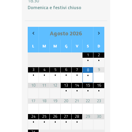
18.30
Domenica e festivi chiuso
Agosto
2026
L
M
M
G
V
S
D
1
2
•
•
3
4
5
6
7
9
8
•
•
•
•
•
•
10
11
12
13
14
15
16
•
•
•
•
17
18
19
20
21
22
23
24
25
26
27
28
29
30
•
•
•
•
•
31