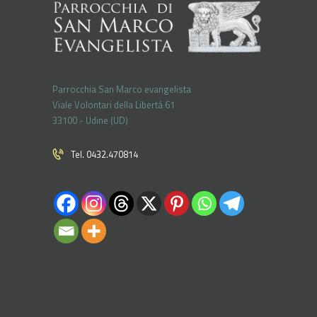
Parrocchia San Marco evangelista
Viale Volontari della Libertá 61
33100 - Udine (UD)
Tel. 0432.470814