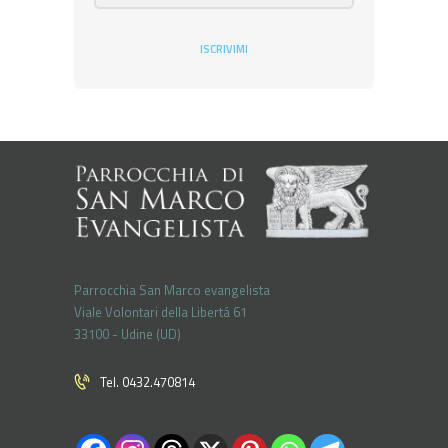
ISCRIVIMI
Parrocchia San Marco evangelista
Viale Volontari della Libertá 61
33100 - Udine (UD)
Tel. 0432.470814