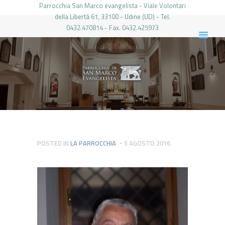
Parrocchia San Marco evangelista - Viale Volontari
della Libertá 61, 33100 - Udine (UD) - Tel.
0432.470814 - Fax. 0432.425973
PARROCCHIA DI SAN MARCO UDINE
HOME
LA PARROCCHIA
IL PARROCO
LE ATTIVITÀ
IL PERIODICO
PIERABECH
POSTED IN
LA PARROCCHIA
5 AGOSTO 2016
FOTO E VIDEO
CONTATTI
LOGIN