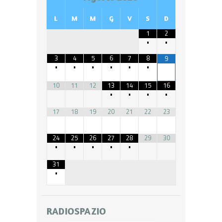
L
M
M
G
V
S
D
1
2
•
•
3
4
5
6
7
8
9
•
•
•
•
•
•
10
11
12
13
14
15
16
•
•
•
•
17
18
19
20
21
22
23
24
25
26
27
28
29
30
•
•
•
•
•
31
•
RADIOSPAZIO