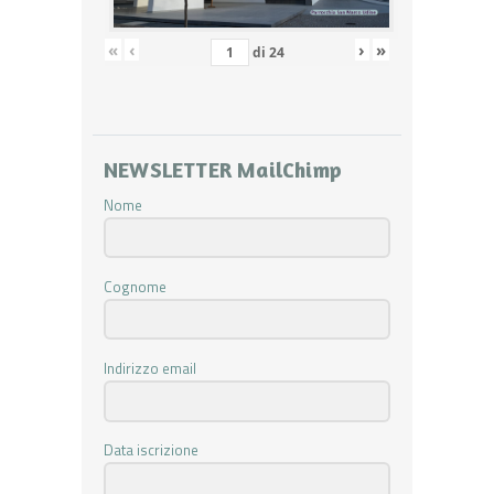
«
‹
›
»
di
24
NEWSLETTER MailChimp
Nome
Cognome
Indirizzo email
Data iscrizione