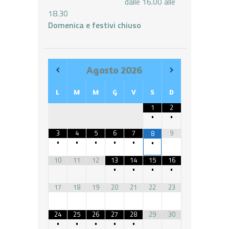
dalle 16.00 alle
18.30
Domenica e festivi chiuso
Agosto
2026
L
M
M
G
V
S
D
1
2
•
•
3
4
5
6
7
9
8
•
•
•
•
•
•
10
11
12
13
14
15
16
•
•
•
•
17
18
19
20
21
22
23
24
25
26
27
28
29
30
•
•
•
•
•