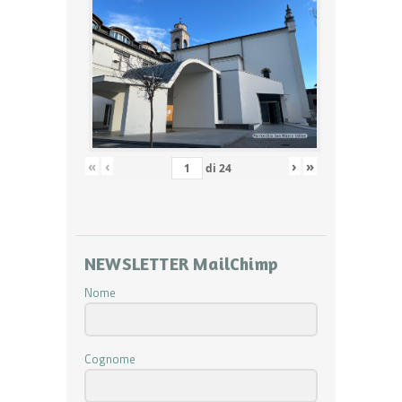
«
‹
›
»
di
24
NEWSLETTER MailChimp
Nome
Cognome