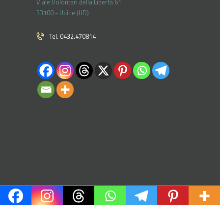
Viale Volontari della Libertá 61
33100 - Udine (UD)
Tel. 0432.470814