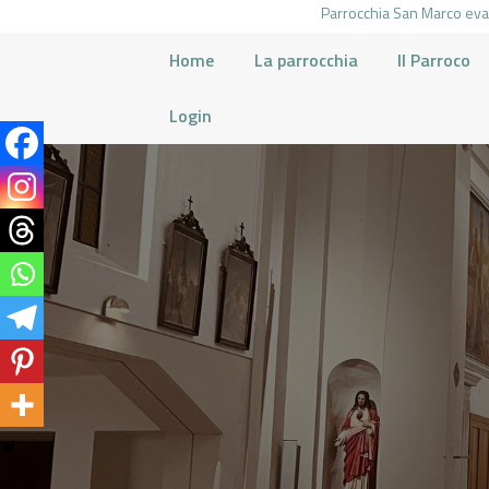
Parrocchia San Marco evan
Home
La parrocchia
Il Parroco
Login