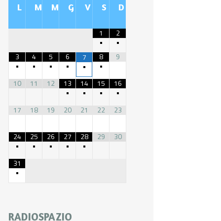
L
M
M
G
V
S
D
1
2
•
•
3
4
5
6
8
9
7
•
•
•
•
•
•
10
11
12
13
14
15
16
•
•
•
•
17
18
19
20
21
22
23
24
25
26
27
28
29
30
•
•
•
•
•
31
•
RADIOSPAZIO