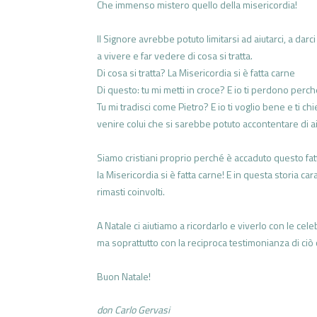
Che immenso mistero quello della misericordia!
Il Signore avrebbe potuto limitarsi ad aiutarci, a darc
a vivere e far vedere di cosa si tratta.
Di cosa si tratta? La Misericordia si è fatta carne
Di questo: tu mi metti in croce? E io ti perdono perch
Tu mi tradisci come Pietro? E io ti voglio bene e ti 
venire colui che si sarebbe potuto accontentare di ai
Siamo cristiani proprio perché è accaduto questo fat
la Misericordia si è fatta carne! E in questa storia 
rimasti coinvolti.
A Natale ci aiutiamo a ricordarlo e viverlo con le cel
ma soprattutto con la reciproca testimonianza di ciò 
Buon Natale!
don Carlo Gervasi