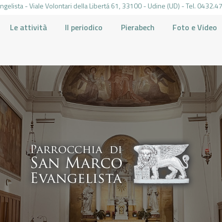
gelista - Viale Volontari della Libertá 61, 33100 - Udine (UD) - Tel. 0432
Le attività
Il periodico
Pierabech
Foto e Video
PARROCCHIA DI SAN MARCO UDINE
HOME
LA PARROCCHIA
IL PARROCO
LE ATTIVITÀ
IL PERIODICO
PIERABECH
FOTO E VIDEO