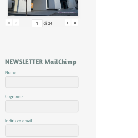
«
‹
›
»
di
24
NEWSLETTER MailChimp
Nome
Cognome
Indirizzo email