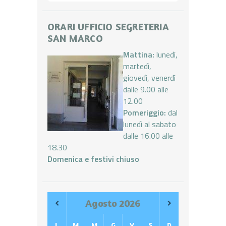
ORARI UFFICIO SEGRETERIA
SAN MARCO
Mattina:
lunedì,
martedì,
giovedì, venerdì
dalle 9.00 alle
12.00
Pomeriggio:
dal
lunedì al sabato
dalle 16.00 alle
18.30
Domenica e festivi chiuso
Agosto
2026
L
M
M
G
V
S
D